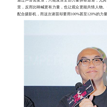
通过
声音
去
发泄
，
只能
发泄
全部
力量
拼命
追逐
，
尤其
里，
反而比呐喊更有力量
，
也让观众更能共情人物。
配合摄影机，而这次谢苗却
要
用
100%甚至120%的