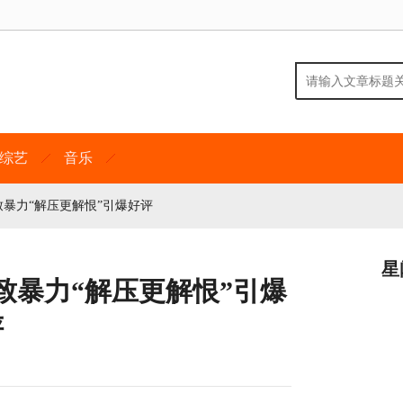
综艺
音乐
暴力“解压更解恨”引爆好评
星
致暴力“解压更解恨”引爆
评