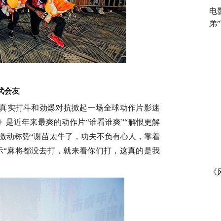
电
弟
武会友
真实打斗和劲爆对抗掀起一场全球动作片影迷
》是近年来最爽的动作片
“谁看谁爽”“解恨更解
激动称赞“谢苗太牛了，
功夫不负有心人
，
靠着
示
“麻将都没去打，就来看你们打，
这真的是我
《