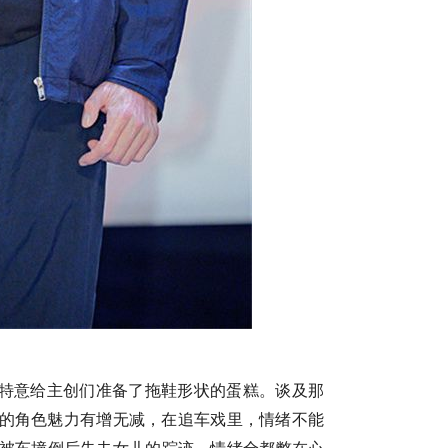
特意给主创们准备了拖鞋形状的蛋糕
。
谈及那
的角色魅力有增无减，在追车戏里，
情绪
不能