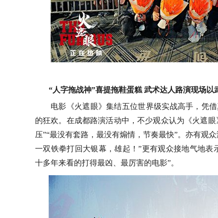
“人字拖战神”
喜提拖鞋蛋糕
武术达人路演现场以
电影《火遮眼》集结五位世界级实战高手，凭借
的狂欢。在成都路演活动中，不少观众认为《火遮眼
压”“最没有套路，最没有煽情，节奏最快”。亦有观众
一双铁拳打回
大银幕
，雄起
！
”
更有观众接地气地表
十多年来看
的
打得最凶、最厉害的电影
”。