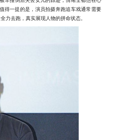
被车撞倒后失去女儿的踪迹，情绪全都憋在心
值得一提的是，演员拍摄奔跑追车戏通常需要
力量全力去跑，
真实展现人物的
拼命
状态
。