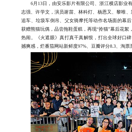
6月13日，
由安乐影片有限公司、浙江横店影业
志强、许学文，演员谢苗、林科灯、杨恩又、黎唯、
追车、垃圾车倒吊、父女骑摩托等动作名场面的幕后
获赠熊猫玩偶，品尝拖鞋蛋糕，再现“拎猫”幕后花絮
热闹。《火遮眼》真打真干真解恨，打出全球好口碑
撼爽感，
烂番茄网站
新鲜度
97%、豆瓣评分8.3、淘