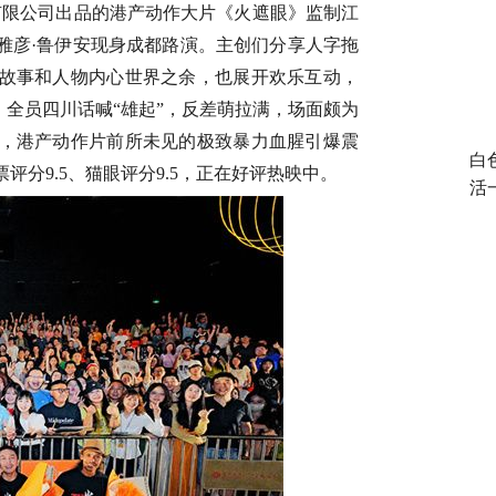
有限公司出品
的港产动作大片《火遮眼》
监制江
雅彦
·鲁伊安现身成都路演。主创们分享人字拖
故事和人物内心世界之余，也展开欢乐互动，
，全员四川话喊“雄起”，反差萌拉满，场面颇为
，港产动作片前所未见的极致暴力血腥引爆震
白
票票评分9.5、猫眼评分9.5，正在好评热映中。
活