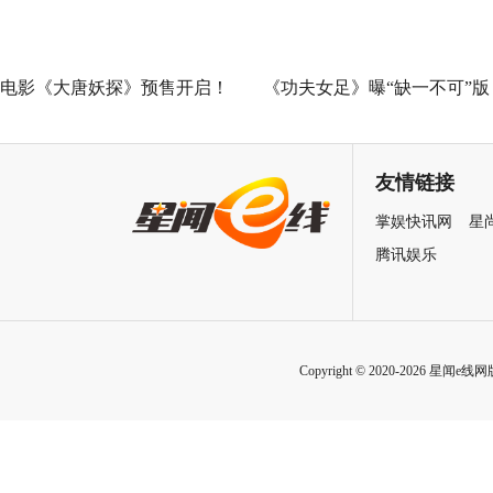
遗憾
电影《大唐妖探》预售开启！
《功夫女足》曝“缺一不可”版
马嘉祺献唱主题曲《不退！》
特辑 揭秘周星驰新作中的新
邀你共赴探案之旅
力量
友情链接
掌娱快讯网
星
腾讯娱乐
Copyright © 2020-2026 星闻e线网版权