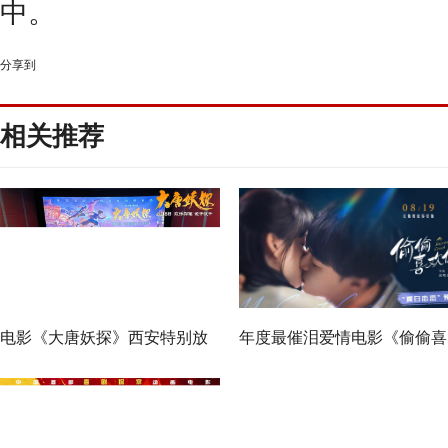
中
。
分享到
相关推荐
电影《大唐妖探》西安特别放
年度最催泪爱情电影《偷偷喜
映 开启古城合家欢奇幻冒险！
欢你》发布 “夏日恋恋” 版预
七夕解锁盛夏暗恋毕业季离别