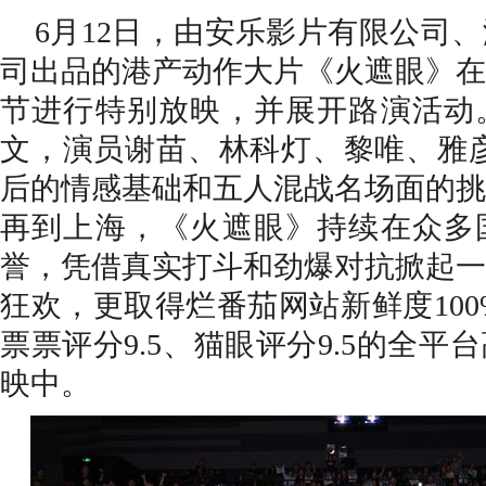
6月12日，
由安乐影片有限公司、
司出品
的港产动作大片《火遮眼》
在
节进行特别放映，并展开路演活动
文，演员谢苗、林科灯、黎唯、雅彦
后的情感基础和五人混战名场面的挑
再到上海，《火遮眼》持续在众多
誉，凭借真实打斗和劲爆对抗掀起一
狂欢，更取得
烂番茄网站
新鲜度
10
票票评分9.5、猫眼评分9.5的全
映中。