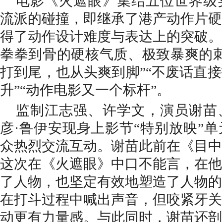
电影《火遮眼》集结五位世界级
流派的碰撞，即继承了港产动作片硬
得了动作设计难度与表达上的突破。
拳拳到骨的硬核气质、极致暴爽的
打到尾，也从头爽到脚”“不废话直
升”“动作电影又一个标杆”。
监制江志强、许学文，演员谢苗
彦
·鲁伊安现身上影节“特别放映”
众热烈交流互动。谢苗此前在《目中
这次在《火遮眼》中口不能言，在他
了人物，也坚定有效地塑造了人物的
在打斗过程中喊出声音，但咬紧牙关
动更有力量感。与此同时，谢苗还剖