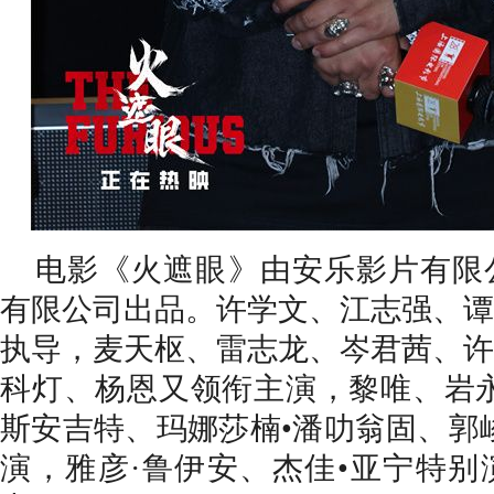
电影《火遮眼》由安乐影片有限
有限公司出品。许学文、江志强、谭
执导，麦天枢、雷志龙、岑君茜、许
科灯、杨恩又领衔主演，黎唯、岩
斯安吉特、玛娜莎楠•潘叻翁固、郭
演，雅彦·鲁伊安、杰佳•亚宁特别