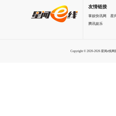
七夕解锁盛夏暗恋毕业季离别
单人预告释出 杰森·莫玛回旋
友情链接
遗憾
招式炸裂
掌娱快讯网
星
腾讯娱乐
Copyright © 2020-2026 星闻e线网版权