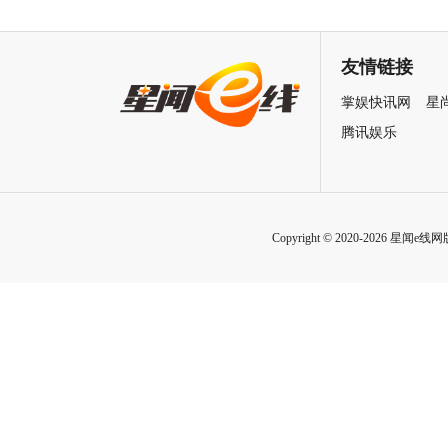
王》（暂译）真人电影布兰卡
马嘉祺献唱主题曲《不退！》
单人预告释出 杰森·莫玛回旋撞
邀你共赴探案之旅
友情链接
招式炸裂
掌娱快讯网
星
腾讯娱乐
Copyright © 2020-2026 星闻e线网版权