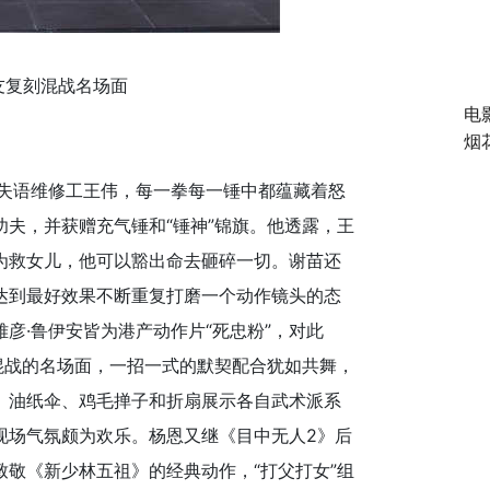
友复刻混战名场面
电
烟
失语维修工王伟，每一拳每一锤中都蕴藏着怒
夫，并获赠充气锤和“锤神”锦旗。他透露，王
为救女儿，他可以豁出命去砸碎一切。谢苗还
达到最好效果不断重复打磨一个动作镜头的态
彦·鲁伊安皆为港产动作片“死忠粉”，对此
混战的名场面，一招一式的默契配合犹如共舞，
、油纸伞、鸡毛掸子和折扇展示各自武术派系
现场气氛颇为欢乐。杨恩又继《目中无人2》后
敬《新少林五祖》的经典动作，“打父打女”组