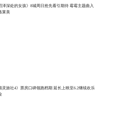
沼泽深处的女孩》8城周日抢先看引期待 霉霉主题曲入
格莱美
精灵旅社4》票房口碑领跑档期 延长上映至6.2继续欢乐
业