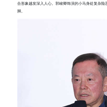
合形象越发深入人心。郭峻卿饰演的小马身处复杂险恶
脚。