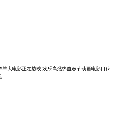
羊羊大电影正在热映 欢乐高燃热血春节动画电影口碑
跑