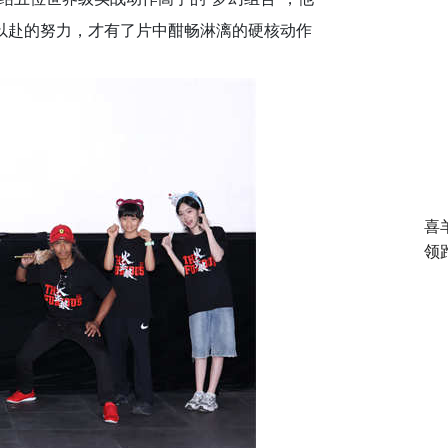
以赴的努力，才有了片中酣畅淋漓的硬核动作
喜
领