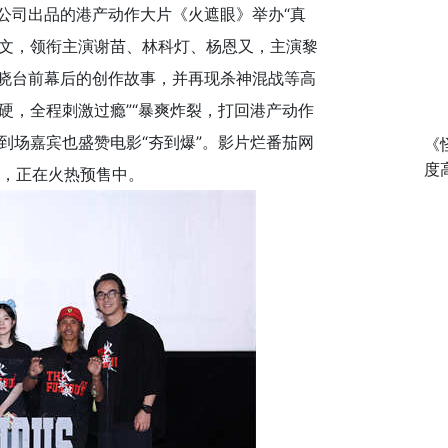
公司出品的港产动作大片《火遮眼》举办“真
学文，领衔主演谢苗、林科灯、杨恩又，主演黎
揭晓台前幕后的创作故事，并再现杀神混战等高
硬，全程刺激过瘾”“暴爽炸裂，打回港产动作
到场嘉宾也盛赞电影“夯到爆”。影片烂番茄网
《
度
上映，正在火热预售中。