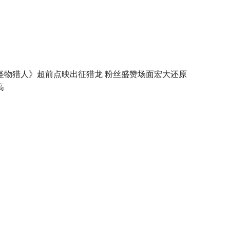
怪物猎人》超前点映出征猎龙 粉丝盛赞场面宏大还原
高