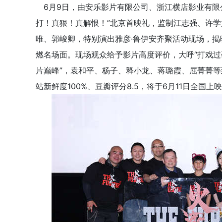
6月9日，由安乐影片有限公司、浙江横店影业有限
打！真狠！真解恨！”北京首映礼，监制江志强、许
唯、郭峻卿，特别演出雅彦·鲁伊安齐聚活动现场，
燃名场面。现场观众给予影片高度评价，大呼“打戏过
片巅峰”，袁和平、杨子、释小龙、蒋璐霞、屈菁菁等
站新鲜度100%、豆瓣评分8.5，将于6月11日全国