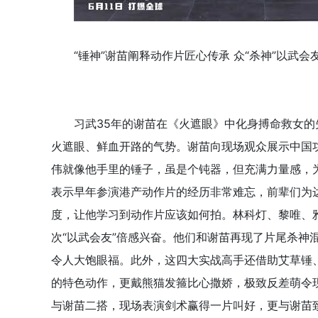
“锤神”谢苗阐释动作片匠心传承 众“杀神”以武会
习武35年的谢苗在《火遮眼》中化身搏命救女的
火遮眼、鲜血开路的气势。谢苗向现场观众展示中国功
伟就像他手里的锤子，虽是个钝器，但充满力量感，
表示早年参演港产动作片的经历非常难忘，前辈们为
度，让他学习到动作片应该如何拍。林科灯、黎唯、雅
次“以武会友”倍感兴奋。他们和谢苗再现了片尾杀神
令人大饱眼福。此外，这四大实战高手还借助艾草锤
的特色动作，更戴熊猫发箍比心撒娇，极致反差萌令
与谢苗二搭，现场表演剑术赢得一片叫好，更与谢苗致