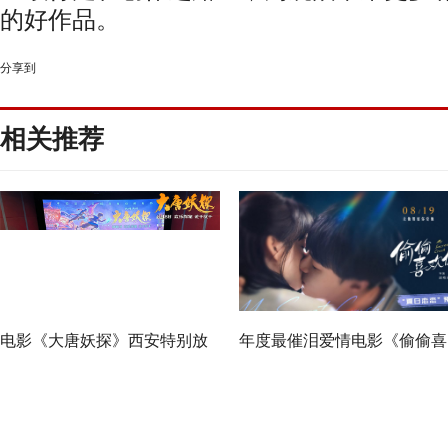
的好作品。
分享到
相关推荐
电影《大唐妖探》西安特别放
年度最催泪爱情电影《偷偷喜
映 开启古城合家欢奇幻冒险！
欢你》发布 “夏日恋恋” 版预
七夕解锁盛夏暗恋毕业季离别