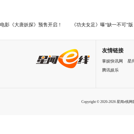
遗憾
电影《大唐妖探》预售开启！
《功夫女足》曝“缺一不可”版
马嘉祺献唱主题曲《不退！》
特辑 揭秘周星驰新作中的新
邀你共赴探案之旅
力量
友情链接
掌娱快讯网
星
腾讯娱乐
Copyright © 2020-2026 星闻e线网版权