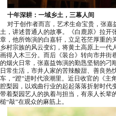
十年深耕：一域乡土，三幕人间
对于创作者而言，艺术生命宝贵，张嘉
土，讲述普通人的故事。《白鹿原》拉开张
章，他所饰演的白嘉轩，立足苍茫厚重的
乡村宗族的风云变幻，将黄土高原上一代
画得入木三分。而后《装台》转向市井街
的烟火日常，张嘉益饰演的勤恳坚韧的刁
日常生活，市井人家的苦辣酸甜、善良热
车，“蹬”进时代浪潮里。近日收官的《主
腔梨园，以戏曲行业的起起落落折射时代
带着梨园艺人的执着与担当，有亲人长辈
槌“敲”在观众的麻筋上。