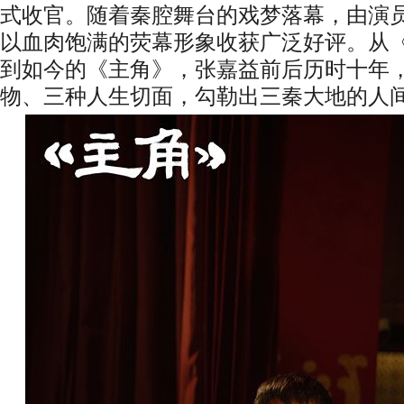
式收官。随着秦腔舞台的戏梦落幕，由演
以血肉饱满的荧幕形象收获广泛好评。从
到如今的《主角》，张嘉益前后历时十年
物、三种人生切面，勾勒出三秦大地的人