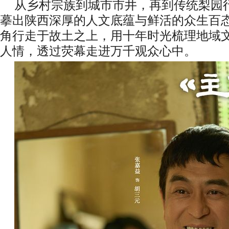
从乡村宗族到城市市井，再到传统梨园
摹出陕西深厚的人文底蕴与鲜活的众生百
角行走于故土之上，用十年时光梳理地域
人情，透过荧幕走进万千观众心中。