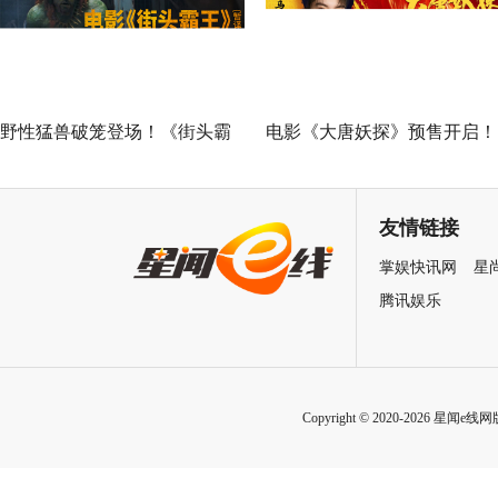
野性猛兽破笼登场！《街头霸
电影《大唐妖探》预售开启！
王》（暂译）真人电影布兰卡
马嘉祺献唱主题曲《不退！》
单人预告释出 杰森·莫玛回旋撞
邀你共赴探案之旅
友情链接
招式炸裂
掌娱快讯网
星
腾讯娱乐
Copyright © 2020-2026 星闻e线网版权