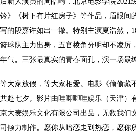
后新人演员的周皓崎，北京电影学院202
铃》《树下有片红房子》等作品，眉眼间
写的段嘉许如出一辙。特别主演夏浩然，
篮球队主力出身，五官棱角分明却不凌厉
年气
。
三张最真实的青春面孔，演一场最
等大家放假，等大家相爱
。电影《偷偷藏
共赴七夕
。
影片
由哇唧唧哇娱乐（天津）
京大麦娱乐文化有限公司出品，无数我们
司倾力制作。
愿你从暗恋走到热恋，愿你