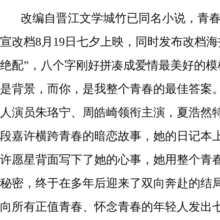
改编自晋江文学城竹已同名小说，
青
宣改档
8月19日七夕上映
，
同时发布改档海
绝配”，八个字刚好拼凑成爱情最美好的模
是背景，而你，是我整个青春
的最佳
答案
人演员朱珞宁、周皓崎领衔主演，夏浩然
段嘉许横跨青春的暗恋故事，她的日记本
许愿星背面写下了她的心事，她用整个青
秘密，终于在多年后迎来了双向奔赴的结
向所有正值青春、怀念青春的年轻人发出