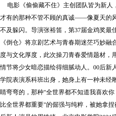
电影《偷偷藏不住》主创团队皆为新人
才有的那种不管不顾的真诚
——像夏天的
不及躲闪。导演张裕笛，第37届金鸡奖最
《倒仓》将京剧艺术与青春期迷茫巧妙融
度与文化厚度，此次操刀青春爱情题材，
情节将少女暗恋描绘得细腻动人。00后新
学院表演系科班出身，她身上有一种未经
睛弯弯的，那种"全世界都不知道我喜欢你
比全世界都重要"的倔强与纯粹，被她拿捏