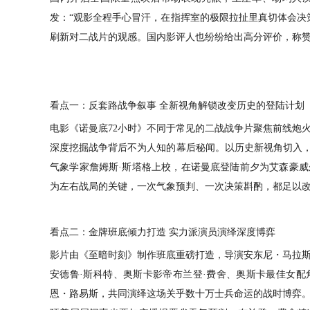
发：
“观影全程手心冒汗，在指挥室的极限拉扯里真切体会决
刷新对二战片的观感。国内影评人也纷纷给出高分评价，称
看点一：反套路战争叙事
全新视角解锁改变历史的登陆计划
电影《诺曼底
72小时》不同于常见的二战战争片聚焦前线炮
深度挖掘战争背后不为人知的幕后秘闻。以历史新视角切入，
气象学家詹姆斯·斯塔格上校，在诺曼底登陆前夕为艾森豪
为左右战局的关键，一次气象预判、一次决策斟酌，都足以
看点二：金牌班底倾力打造
实力派演员演绎深度博弈
影片由《至暗时刻》制作班底重磅打造，导演安东尼・马拉
安德鲁
·斯科特、奥斯卡影帝布兰登·费舍、奥斯卡最佳女配
恩・路易斯，共同演绎这场关乎数十万士兵命运的战时博弈