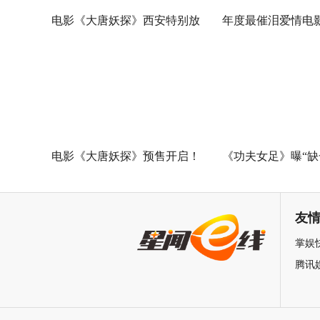
电影《大唐妖探》西安特别放
年度最催泪爱情电
映 开启古城合家欢奇幻冒险！
欢你》发布 “夏日恋
七夕解锁盛夏暗恋
遗憾
电影《大唐妖探》预售开启！
《功夫女足》曝“缺
马嘉祺献唱主题曲《不退！》
特辑 揭秘周星驰新
邀你共赴探案之旅
力量
友
掌娱
腾讯