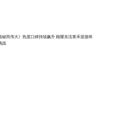
隐秘而伟大》热度口碑持续飙升 顾耀东沈青禾迎接终
挑战