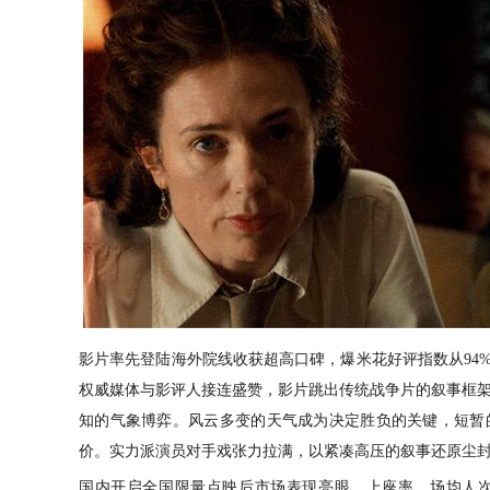
影片率先登陆海外院线收获超高口碑，爆米花好评指数从
9
权威媒体与影评人接连盛赞，影片跳出传统战争片的叙事框架
知的气象博弈。风云多变的天气成为决定胜负的关键，短暂
价。实力派演员对手戏张力拉满，以紧凑高压的叙事还原尘
国内开启全国限量点映后市场表现亮眼，上座率、场均人