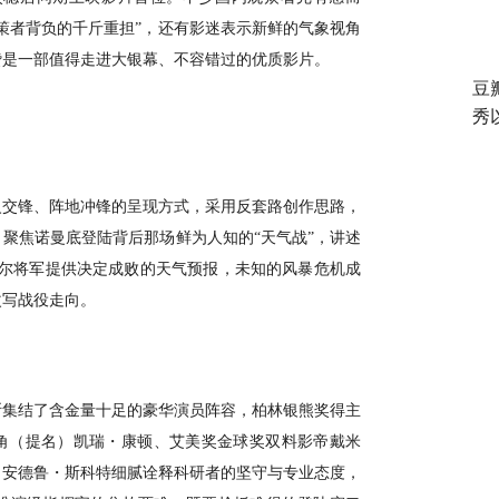
策者背负的千斤重担”，还有影迷表示新鲜的气象视角
赞是一部值得走进大银幕、不容错过的优质影片。
豆
秀
火交锋、阵地冲锋的呈现方式，采用反套路创作思路，
聚焦诺曼底登陆背后那场鲜为人知的“天气战”，讲述
威尔将军提供决定成败的天气预报，未知的风暴危机成
改写战役走向。
斯集结了含金量十足的豪华演员阵容，柏林银熊奖得主
角（提名）凯瑞・康顿、
艾美奖
金球奖双料影帝戴米
。安德鲁・斯科特细腻诠释科研者的坚守与专业态度，