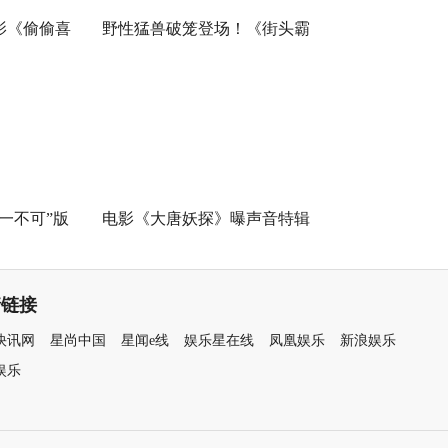
影《偷偷喜
野性猛兽破笼登场！《街头霸
恋” 版预告
王》（暂译）真人电影布兰卡
毕业季离别
单人预告释出 杰森·莫玛回旋撞
招式炸裂
一不可”版
电影《大唐妖探》曝声音特辑
作中的新人
马嘉祺黄霄雲唱响少年热血之
歌！
情链接
快讯网
星尚中国
星闻e线
娱乐星在线
凤凰娱乐
新浪娱乐
娱乐