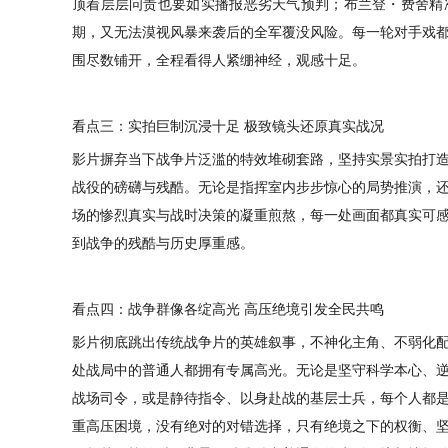
顶着层层问责也要如实播报恶劣天气预判；布兰登・费舍精
期，又无法漠视风暴来袭后的全军覆没风险。每一轮对手戏
围尽数铺开，全程看得人紧绷神经，观感十足。
看点三：实拍巨制沉浸十足
极致镜头还原真实战况
影片摒弃当下战争片泛滥的特效堆砌套路，坚持实景实拍打
战役的磅礴与残酷。无论是指挥室内步步惊心的局势推演，
场的惨烈真实与战时决策的凝重煎熬，每一处画面都真实可
到战争的残酷与历史厚重感。
看点四：战争群像各绽高光
高压绝境引发全民共鸣
影片彻底跳出传统战争片的英雄叙事，不神化主角、不弱化
处战局中的普通人都拥有专属高光。无论是坚守科学本心、
战场司令，或是静待指令、以身赴战的基层士兵，每个人都
重高压困境，没有绝对的对错选择，只有绝境之下的权衡、