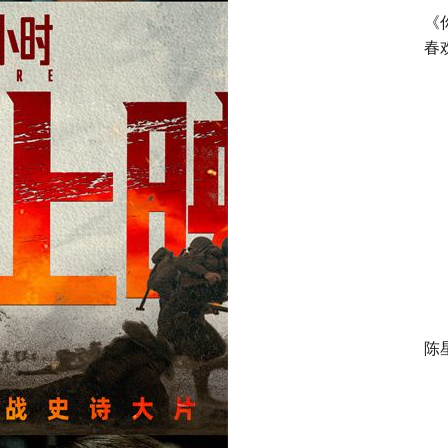
《
春
陈