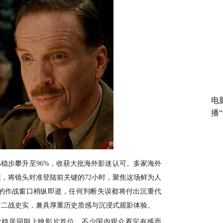
电
播
4%稳步攀升至96%，收获大批海外影迷认可。多家海外
，将镜头对准登陆前关键的72小时，聚焦这场鲜为人
的作战窗口稍纵即逝，任何判断失误都将付出沉重代
封二战史实，兼具厚重历史质感与沉浸式观影体验。
次稳居同期上映影片首位。不少国内观众看完有感而