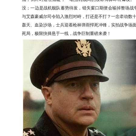
没；一边是战机舰队蓄势待发，错失窗口期便会输掉整场战争
与艾森豪威尔司令陷入
激烈
对峙，打还是不打？一念牵动数
轰天、血染沙场，士兵迎着枪林弹雨悍死冲锋，实拍战争场
死局，极限抉择悬于一线，战争巨制重磅来袭！