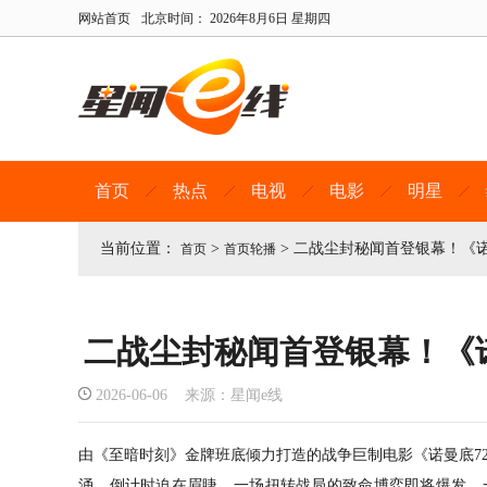
网站首页
北京时间：
2026年8月6日 星期四
首页
热点
电视
电影
明星
当前位置：
>
>
二战尘封秘闻首登银幕！《诺
首页
首页轮播
二战尘封秘闻首登银幕！《
2026-06-06 来源：星闻e线
由《至暗时刻》金牌班底倾力打造的战争巨制电影《诺曼底
涌，倒计时迫在眉睫，一场扭转战局的致命博弈即将爆发。