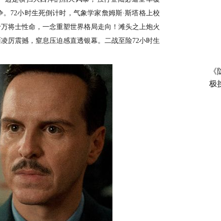
。72小时生死倒计时，气象学家詹姆斯·斯塔格上校
十万将士性命，一念重塑世界格局走向！滩头之上炮火
面凌厉震撼，窒息压迫感直透银幕。二战至险
72小时生
《
极