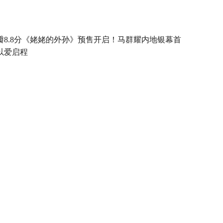
瓣8.8分《姥姥的外孙》预售开启！马群耀内地银幕首
以爱启程