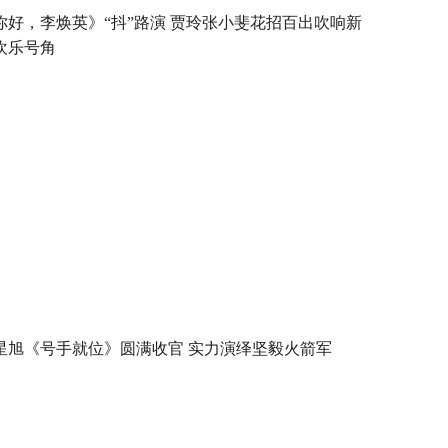
你好，李焕英》“抖”路演 贾玲张小斐花招百出吹响新
欢乐号角
星旭《号手就位》圆满收官 实力演绎坚毅火箭军