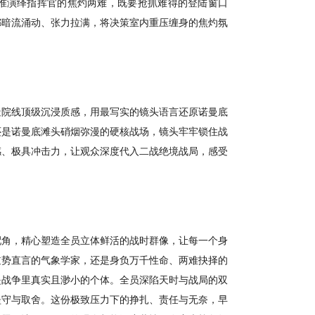
准演绎指挥官的焦灼两难，既要抢抓难得的登陆窗口
都暗流涌动、张力拉满，将决策室内重压缠身的焦灼氛
造院线顶级沉浸质感，用最写实的镜头语言还原诺曼底
还是诺曼底滩头硝烟弥漫的硬核战场，镜头牢牢锁住战
感、极具冲击力，让观众深度代入二战绝境战局，感受
配角，精心塑造全员立体鲜活的战时群像，让每一个身
逆势直言的气象学家，还是身负万千性命、两难抉择的
是战争里真实且渺小的个体。全员深陷天时与战局的双
坚守与取舍。这份极致压力下的挣扎、责任与无奈，早