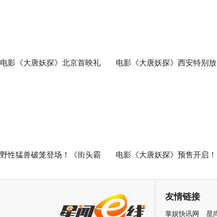
电影《大唐妖探》北京首映礼
电影《大唐妖探》西安特别放
欢乐探案获观众盛赞：“夯！”
映 开启古城合家欢奇幻冒险
野性猛兽破笼登场！《街头霸
电影《大唐妖探》预售开启！
王》（暂译）真人电影布兰卡
马嘉祺献唱主题曲《不退！》
单人预告释出 杰森·莫玛回旋撞
邀你共赴探案之旅
友情链接
招式炸裂
掌娱快讯网
星