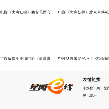
电影《大唐妖探》西安见面会
电影《大唐妖探》北京首映礼
反响热烈 全龄观众共赏机关长
欢乐探案获观众盛赞：“夯！”
安城
年度最催泪爱情电影《偷偷喜
野性猛兽破笼登场！《街头霸
欢你》发布 “夏日恋恋” 版预告
王》（暂译）真人电影布兰卡
七夕解锁盛夏暗恋毕业季离别
单人预告释出 杰森·莫玛回旋
友情链接
遗憾
招式炸裂
掌娱快讯网
星
腾讯娱乐