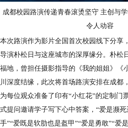
成都校园路演传递青春滚烫坚守
主创与学
令人动容
本次路演作为影片全国首次校园线下分享
导演朴松日与这座城市的深厚缘分。朴松
福地，
曾担任摄影指导的
《我的姐姐》《
川深度结缘，此次将首场路演
安排在
成都
为每位观众准备了印有
“
小红花
”
的定制门
式提问邀请学子写下心中答案，“爱是濒死
手”“爱既是软肋也是盔甲”“爱是勇敢”“爱