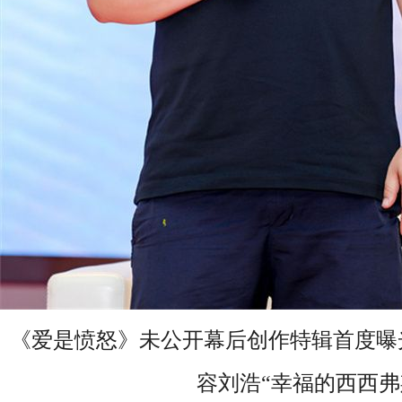
《
爱是愤怒》未公开幕后创作特辑首度
曝
容刘浩
“幸福的西西弗