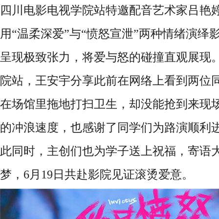
四川电影电视学院站特邀配音艺术家吕艳
用“温柔深爱”与“愤怒宣泄”两种情绪演绎
呈现极致张力，将爱与怒的碰撞直观展现
院站，王安宇分享此前在网络上看到两位
在场馆里拖地打扫卫生，却没能抢到来现
的冲浪速度，也感谢了同学们为路演顺利
此同时，
主创们也为学子送上祝福，寄语
梦，
6月19日
共赴影院见证滚烫爱意。