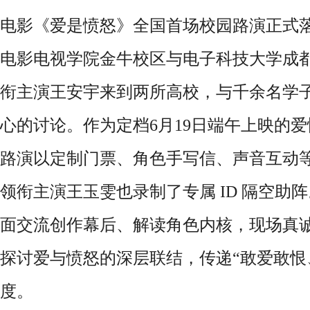
电影《爱是愤怒》全国首场校园路演正式
电影电视学院金牛校区与电子科技大学成
衔主演王安宇
来到
两所高校，与千余名学
心的
讨论
。作为定档
6月19日端午上映的
路演以定制门票、角色手写信、声音互动
领衔主演
王玉雯
也录制了
专属
ID 隔空助
面交流创作幕后、解读角色内核，现场真
探讨爱与愤怒的深层联结，传递“敢爱敢恨
度。