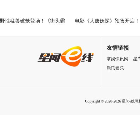
野性猛兽破笼登场！《街头霸
电影《大唐妖探》预售开启！
王》（暂译）真人电影布兰卡
马嘉祺献唱主题曲《不退！》
单人预告释出 杰森·莫玛回旋撞
邀你共赴探案之旅
友情链接
招式炸裂
掌娱快讯网
星
腾讯娱乐
Copyright © 2020-2026 星闻e线网版权