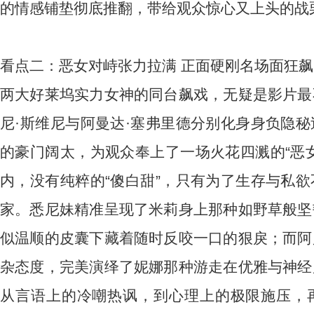
的情感铺垫彻底推翻，带给观众惊心又上头的战
看点二：恶女对峙张力拉满
正面硬刚名场面狂飙
两大好莱坞实力女神的同台飙戏，无疑是影片最
尼
·斯维尼与阿曼达·塞弗里德分别化身身负隐
的豪门阔太，为观众奉上了一场火花四溅的“恶
内，没有纯粹的“傻白甜”，只有为了生存与私
家。悉尼妹精准呈现了米莉身上那种如野草般坚
似温顺的皮囊下藏着随时反咬一口的狠戾；而阿
杂态度，完美演绎了妮娜那种游走在优雅与神经
从言语上的冷嘲热讽，到心理上的极限施压，