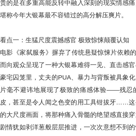
贵的是在多重高能反转中融入深刻的现实情感痛
堪称今年大银幕最不容错过的高分解压爽片。
看点一：生猛尺度震撼感官
极致惊悚颠覆认知
电影《家弑服务》摒弃了传统悬疑惊悚片依赖
而向观众呈现了一种大银幕难得一见、直击感官
豪宅囚笼里，丈夫的PUA、暴力与背叛被具象
片毫不避讳地展现了极致的痛感体验——残忍
皮，甚至是令人闻之色变的用工具钳拔牙……这
的大尺度画面，将那种痛入骨髓的绝望感直接穿
剧情犹如剥洋葱般层层推进，一次次意想不到的