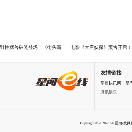
欢乐探案获观众盛赞：“夯！”
映 开启古城合家欢奇幻冒险
野性猛兽破笼登场！《街头霸
电影《大唐妖探》预售开启！
王》（暂译）真人电影布兰卡
马嘉祺献唱主题曲《不退！》
单人预告释出 杰森·莫玛回旋撞
邀你共赴探案之旅
友情链接
招式炸裂
掌娱快讯网
星
腾讯娱乐
Copyright © 2020-2026 星闻e线网版权