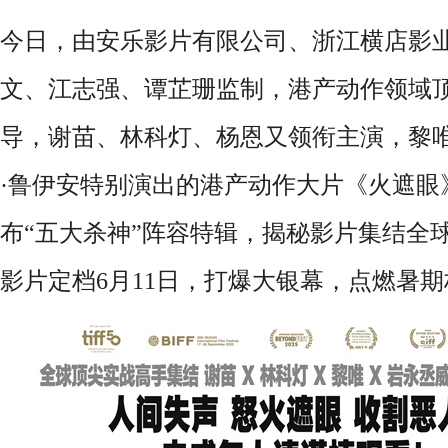
今日，由安乐影片有限公司、浙江横店影
文、江志强、谭芷珊监制，港产动作领域
导，谢苗、林科灯、杨恩又领衔主演，黎
·
鲁伊安特别演出的港产动作大片《火遮眼
布“五大杀神”阵容特辑，揭秘影片集结全
影片定档
6
月
11
日，打爆大银幕，点燃暑期