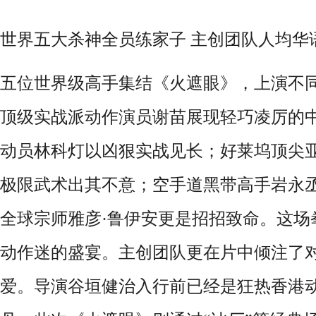
世界五大杀神全员练家子
主创团队人均华
五位世界级
高手集结《火遮眼》，上演不
顶级实战派动作演员谢苗展现轻巧凌厉的
动员林科灯以凶狠实战见长；好莱坞顶尖
极限武术出其不意；空手道黑带高手岩永
全球宗师
雅彦
·
鲁伊安
更是招招致命。这场
动作迷的盛宴。主创团队更在片中倾注了
爱。导演谷垣健治入行前已经是狂热香港