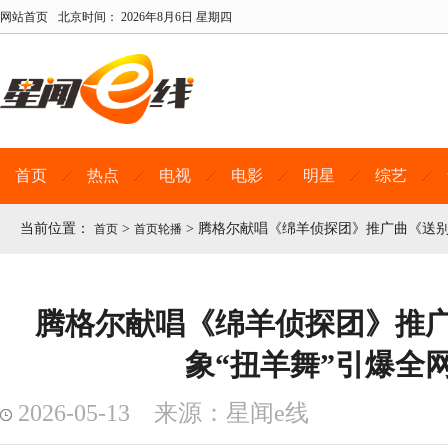
网站首页
北京时间：
2026年8月6日 星期四
首页
热点
电视
电影
明星
综艺
当前位置：
>
>
腾格尔献唱《绵羊侦探团》推广曲《送别
首页
首页轮播
腾格尔献唱《绵羊侦探团》推
象“扭羊舞”引爆全
2026-05-13 来源：星闻e线