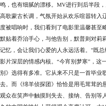
鸣，也有细腻的漂移。MV进行到后半段
高歌蒙古长调，气氛开始从欢乐喧嚣转入
度被唱响时，我们看到了电影里温馨甚至
默贴着乔治手心，与他告别，默普则对莉莉
记忆，会让我们心爱的人永远活着。"既总
影片深层的情感内核。“今宵别梦寒”，这
别》选得有多准。它从来不只是一首毕业
去。而《绵羊侦探团》恰恰是用毛茸茸的
观众在笑声中触摸到失去、接纳、告别等