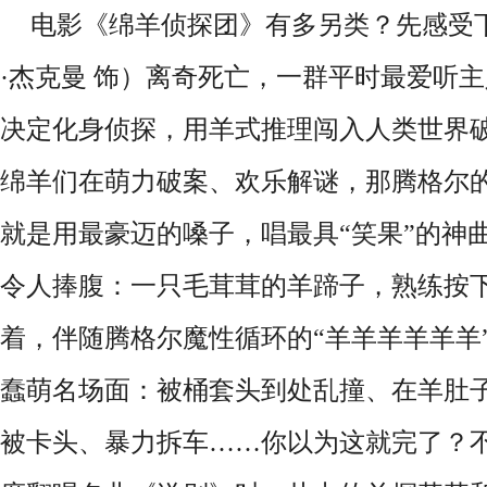
电影《绵羊侦探团》有多另类？先感受
·杰克曼 饰）离奇死亡，一群平时最爱听
决定化身侦探，用羊式推理闯入人类世界
绵羊们在萌力破案、欢乐解谜，那腾格尔
就是用最豪迈的嗓子，唱最具“笑果”的神
令人捧腹：一只毛茸茸的羊蹄子，熟练按
着，伴随腾格尔魔性循环的“羊羊羊羊羊羊
蠢萌名场面：被桶套头到处乱撞、在羊肚子
被卡头、暴力拆车……你以为这就完了？