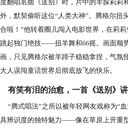
度翻唱名曲《送别》时，片中的羊探莉莉
外，默契偷听这位“人类大神”。腾格尔扭
合啦！”他转着圈儿闯入电影世界，在莉莉
跳起独门绝技——扭羊舞和66摇。画面顺
画，只见腾格尔被羊蹄子稳稳拿捏，气氛
大人误闯童话世界后彻底放飞的快乐。
有笑有泪的治愈，一首《送别》讲
“腾式唱法”之所以被年轻网友戏称为“
具辨识度的独特魅力——像在草原上开重