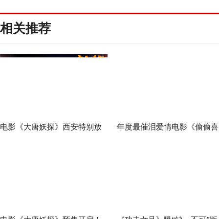
相关推荐
电影《大唐妖探》西安特别放
年度最催泪爱情电影《偷偷喜
映 开启古城合家欢奇幻冒险！
欢你》发布 “夏日恋恋” 版预
七夕解锁盛夏暗恋毕业季离别
遗憾