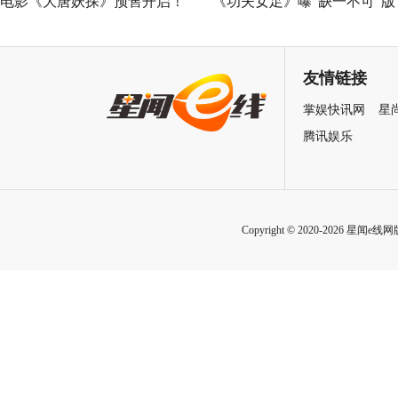
电影《大唐妖探》预售开启！
《功夫女足》曝“缺一不可”版
马嘉祺献唱主题曲《不退！》
特辑 揭秘周星驰新作中的新
邀你共赴探案之旅
力量
友情链接
掌娱快讯网
星
腾讯娱乐
Copyright © 2020-2026 星闻e线网版权