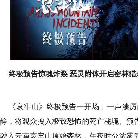
终极预告惊魂炸裂 恶灵附体开启密林猎
《哀牢山》终极预告一开场，一声凄厉的
静，将观众拽入极致恐怖的死亡秘境。预
驶入云南哀牢山原始森林，午夜时分浓雾