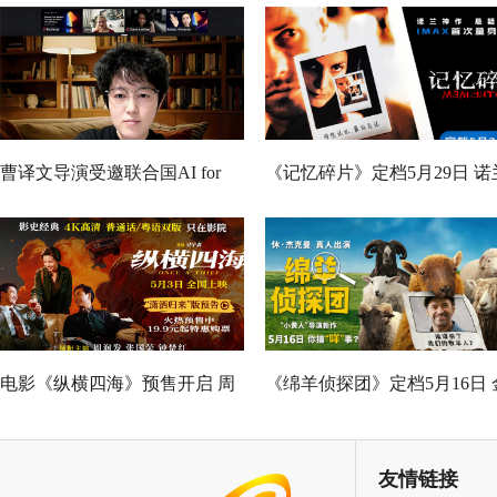
曹译文导演受邀联合国AI for
《记忆碎片》定档5月29日 诺
Good全球峰会 以AI影像传递向
神作IMAX首次量身定制
善力量
电影《纵横四海》预售开启 周
《绵羊侦探团》定档5月16日 
润发张国荣钟楚红巅峰演绎极
刚狼携全明星给羊打工！
致情感！
友情链接