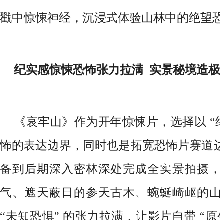
戳中惊悚神经，沉浸式体验山林中的绝望
纪实感惊悚恐怖张力拉满 实景秘境造
《哀牢山》作为开年惊悚片，选择以 “
怖的表达边界，同时也是拓宽恐怖片赛道
备到后期深入密林深处完成全实景拍摄
气、遮天蔽日的参天古木、蜿蜒崎岖的
“未知恐惧” 的张力拉满，让影片自带 “