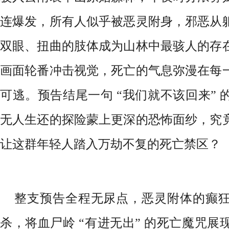
连爆发，所有人似乎被恶灵附身，邪恶从
双眼、扭曲的肢体成为山林中最骇人的存
画面轮番冲击视觉，死亡的气息弥漫在每
可逃。预告结尾一句 “我们就不该回来”
无人生还的探险蒙上更深的恐怖面纱，究
让这群年轻人踏入万劫不复的死亡禁区？
整支预告全程无尿点，恶灵附体的癫
杀，将血尸岭 “有进无出” 的死亡魔咒