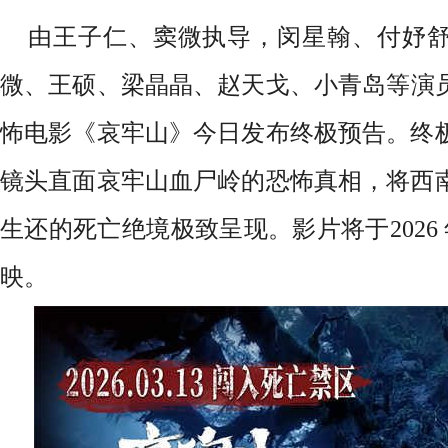
由王子仁、窦微执导，闵星翰、付妤
微、王硕、梁晶晶、赵天戈、小青岛等演员
怖电影《哀牢山》今日发布终极预告。终
镜头直面哀牢山血尸岭的恐怖真相，将西
生还的死亡绝境极致呈现。影片将于2026 年 
映。