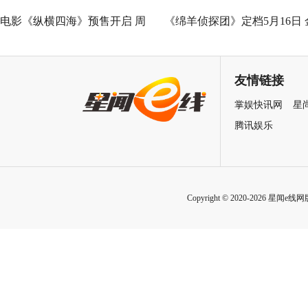
电影《纵横四海》预售开启 周
《绵羊侦探团》定档5月16日 
润发张国荣钟楚红巅峰演绎极
刚狼携全明星给羊打工！
致情感！
友情链接
掌娱快讯网
星
腾讯娱乐
Copyright © 2020-2026 星闻e线网版权