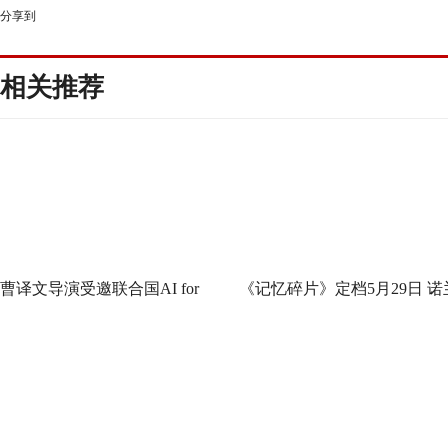
分享到
相关推荐
曹译文导演受邀联合国AI for
《记忆碎片》定档5月29日 诺
Good全球峰会 以AI影像传递向
神作IMAX首次量身定制
善力量