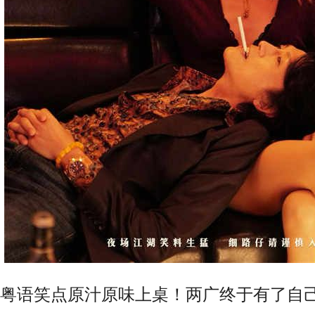
粤语笑点原汁原味上桌！两广终于有了自