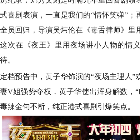
式喜剧
表演，
一直是我们的
“情怀笑弹”
；
全员回归，导演
吴炜伦在
《
毒舌律师
》
里
这次
在
《夜王》里
用
夜场
讲小人物的
情
待
。
定档预告中，黄子华饰演的“夜场主理人”
妻V姐强势夺权，黄子华使出浑身解数，“
毒辣金句不断，纯正港式喜剧引爆笑点。