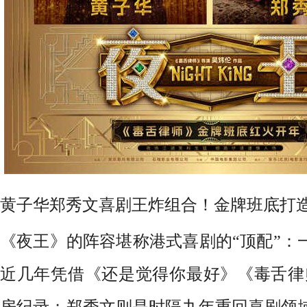
黄子华郑秀文喜剧王炸组合！金牌班底打
《
夜王
》
的
阵容堪称港式喜剧的“顶配”
：
近几年凭借
《还是觉得你最好》《毒舌律
房纪录；
郑秀文
则是
时隔
九
年重回喜剧领