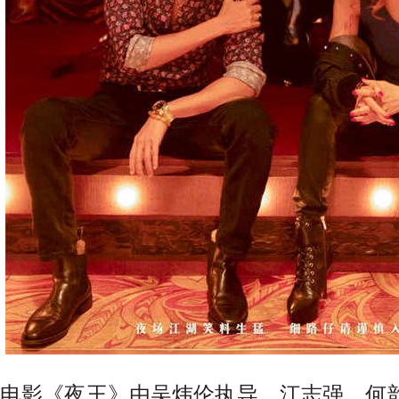
电影
《
夜王
》
由吴炜伦执导，江志强、何