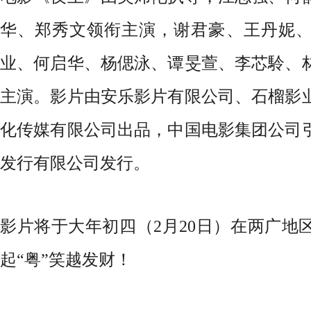
华、
郑秀文
领衔主演
，谢君豪、王丹妮
业、何启华、杨偲泳、谭旻萱、李芯駖、
主演
。
影片
由安乐影片有限公司、石榴影
化传媒有限公司
出品，中国电影集团公司
发行有限公司
发行。
影片将于大年初四（
2月
20
日
）在
两广地
起“粤”笑越发财
！