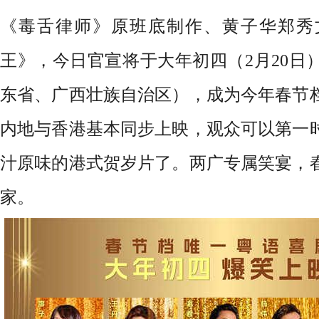
《毒舌律师》原班底制作、黄子华郑秀
王》，今日官宣将于大年初四（
2月20
东省、广西壮族自治区），成为今年春节
内地与香港基本同步上映
，观众可以
第一
汁原味的
港式贺岁片
了
。两广专属笑宴，
家。