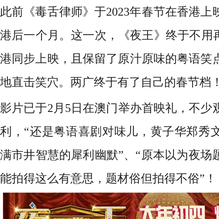
此前《毒舌律师》于2023年春节在香港
港后一个月。这一次，《夜王》终于不用再
港同步上映，且保留了
原汁原味的粤语
笑
地直击笑穴
。
两广终于有了自己的春节档
影片已于2月5日在澳门举办首映礼，不少
利
，
“
还是粤语喜剧对味儿
，
黄子华郑秀
满市井智慧的犀利
幽默
”、“
原本以为夜场
能拍得这么有意思，
题材俗但拍得不俗
”！