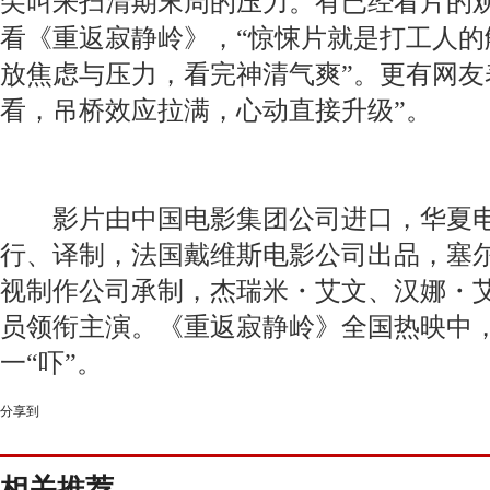
尖叫来扫清期末周的压力。有已经看片的
看《重返寂静岭》，“惊悚片就是打工人的
放焦虑与压力，看完神清气爽”。更有网友表示
看，吊桥效应拉满，心动直接升级”。
影片由中国电影集团公司进口，华夏电
行、译制，法国戴维斯电影公司出品，塞尔
视制作公司承制，杰瑞米・艾文、汉娜・
员领衔主演。《重返寂静岭》全国热映中
一“吓”。
分享到
相关推荐