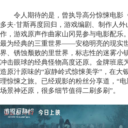
令人期待的是，曾执导高分惊悚电影《
多夫·甘斯再度回归，游戏编剧、制作人外
作，游戏原声作曲家山冈晃参与电影配乐
最为经典的三重世界——安稳明亮的现实
界、锈蚀颓败的里世界，标志性的迷雾小
冲击眼球的经典怪物高度还原。金牌班底
造原汁原味的“寂静岭式惊悚美学”，在大
理惊悚之旅。已经观影的粉丝分享道，“电
场景神还原，很多细节值得二刷多刷”。