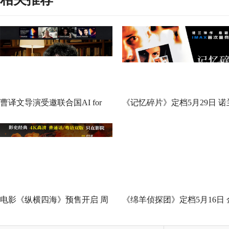
曹译文导演受邀联合国AI for
《记忆碎片》定档5月29日 诺
Good全球峰会 以AI影像传递向
神作IMAX首次量身定制
善力量
电影《纵横四海》预售开启 周
《绵羊侦探团》定档5月16日 
润发张国荣钟楚红巅峰演绎极
刚狼携全明星给羊打工！