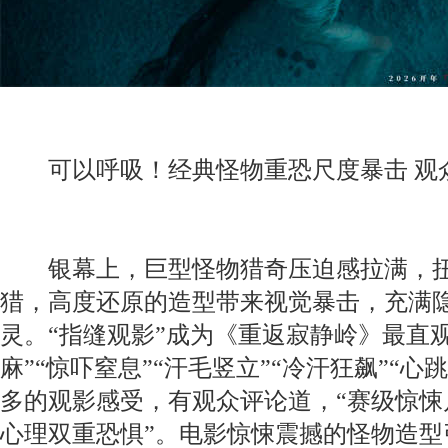
可以呼吸！经典怪物重恐尺度暴击 观众
银幕上，巨型怪物猎奇压迫感拉满，扭
猎，高度还原的造型带来视觉暴击，充满
灵。“指缝观影”成为《重返寂静岭》最直
麻”“惊吓窒息”“汗毛竖立”“冷汗狂飙”“
多的观影感受，有观众评论道，“赛级惊悚
心理双重恐惧”。电影惊悚震撼的怪物造型