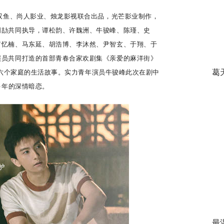
双鱼、尚人影业、烛龙影视联合出品，光芒影业制作，
周劼共同执导，谭松韵、许魏洲、牛骏峰、陈瑾、史
罗忆楠、马东延、胡浩博、李沐然、尹智玄、于翔、于
演员共同打造的首部青春合家欢剧集《亲爱的麻洋街》
葛
上六个家庭的生活故事。实力青年演员牛骏峰此次在剧中
多
年的深情暗恋。
最