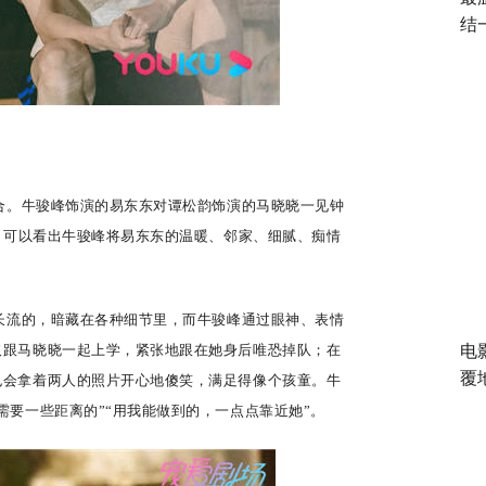
结
合。牛骏峰
饰演的
易东东对谭松韵
饰演
的马晓晓
一见钟
，可以看出牛骏峰将易东东的温暖、邻家、细腻、痴情
长流的，暗藏在各种细节里
，
而牛骏峰通过眼神、表情
取跟马晓晓一起上学，紧张地跟在她身后唯恐掉队；在
电
覆
也会拿着两人的照片开心地傻笑，满足得像个孩童。牛
需要一些距离的”“用我能做到的，一点点靠近她”。