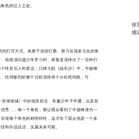
画角色的过人之处。
张
感
不同的打开方式。执着于演技打磨、努力呈现多元化的角
中，他饰演问题少年罗小列，将叛逆演绎出了一百种打
的个性音乐人时君迈；口碑大剧《战长沙》中，牛骏峰
长、结局惨烈的整个过程演绎得十分自然纯熟，可
一笑很倾城》中的搞笑担当、有趣少年于半珊，以及前
赵优秀
……每一个角色，都让观众看到了牛骏峰身为一
并呈现每个角色的鲜明特性，这才给了观众他是一个多
演技和作品说话，实属未来可期。