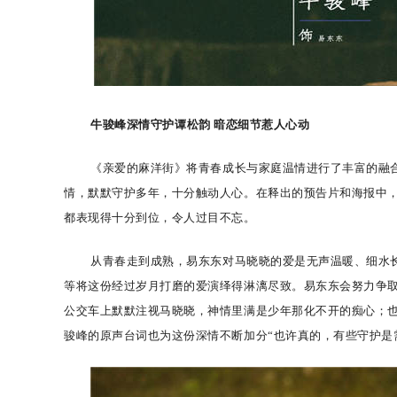
牛骏峰深情守护谭松韵
暗恋细节惹人心动
《亲爱的麻洋街》将青春成长与家庭温情进行了丰富的融
情
，
默默守护多年
，十分触动人心。在释出的预告片
和海报
中
都表现得十分到位，令人过目不忘。
从青春走到成熟，易东东对马晓晓的爱是无声温暖、细水
等将这份经过岁月打磨的爱演绎得淋漓尽致。
易东东
会努力争
公交车上默默注视马晓晓，神情里满是少年那化不开的痴心；
骏峰的原声台词也为这份深情不断加分
“也许真的，有些守护是