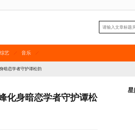
综艺
音乐
化身暗恋学者守护谭松韵
星
骏峰化身暗恋学者守护谭松