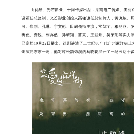
由优酷、光芒影业、十间传媒出品，湖南电广传媒、美丽
谢颖任总监制，光芒影业创始人高铭谦任总制片人，黄克敏、
可、焦刚、孔琳、宁文彤、田岷领衔主演，常凯宁、穆丽燕、
昕仡、龚锐、刘亦然、孙研翔、苗亮、王翌舟、吴茉彤等实力
已定档
10月22日播出。该剧
讲述
了上世纪
80年代广州麻洋街
饰演
易东东一角，他对谭松韵
饰演
的马晓晓展开了一场长达十