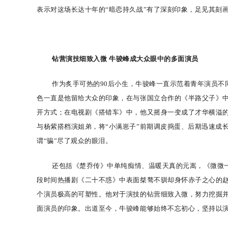
表示对这场长达十年的
“暗恋持久战”有了深刻印象，足见其刻
钻营
演技细致入微
牛骏峰成大众眼中的多面演员
作为炙手可热的
90后小生，牛骏峰一直示范着青年演员
色一直是他留给大众的印象，在与张国立合作的《半路父子》
开方式；在电视剧《搭错车》中，他又摇身一变成了才华横溢
与杨紫搭档演姐弟，将“小满崽子”前期调皮捣蛋、后期迅速成
谓
“
骗
”
尽了观众的眼泪。
还包括《楚乔传》中单纯痴情、温暖天真的元嵩，《微微
段时间热播剧《二十不惑》中表面桀骜不驯却身怀赤子之心的
个演员极高的可塑性。他对于演技的钻营细致入微，努力挖掘
面演员的印象。
出道至今
，
牛骏峰能够始终不忘初心，坚持以