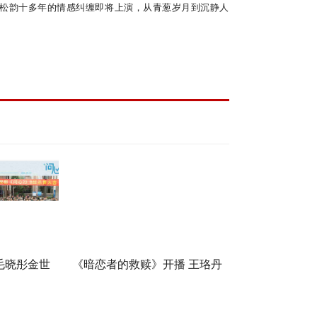
谭松韵十
多
年
的
情感纠缠即将上演，从青葱岁月到沉静人
毛晓彤金世
《暗恋者的救赎》开播 王珞丹
，医心焕新
袁弘黄宗泽蒋欣开启高端假面