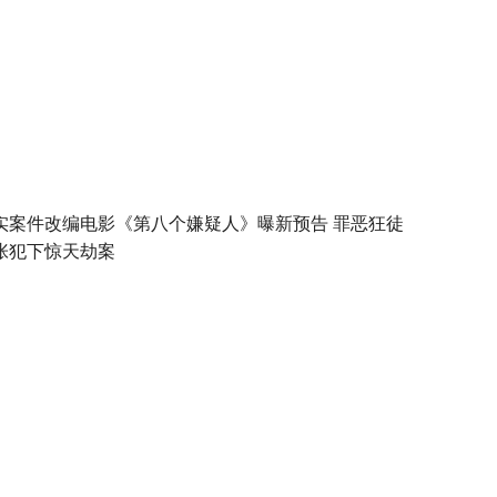
实案件改编电影《第八个嫌疑人》曝新预告 罪恶狂徒
张犯下惊天劫案