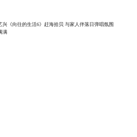
艺兴《向往的生活6》赶海拾贝 与家人伴落日弹唱氛围
满满