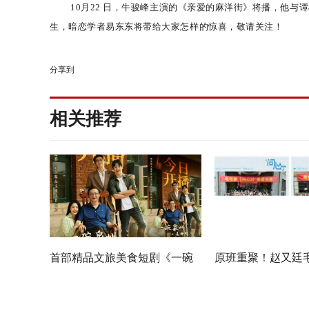
10月22 日，牛骏峰主演的《亲爱的麻洋街》将播，他与
生，
暗恋学者
易东东将带给大家怎样的惊喜，敬请关注！
分享到
相关推荐
首部精品文旅美食短剧《一碗
原班重聚！赵又廷
泉州之姜母鸭》今日上线 祝贺
佳《问心2》杀青