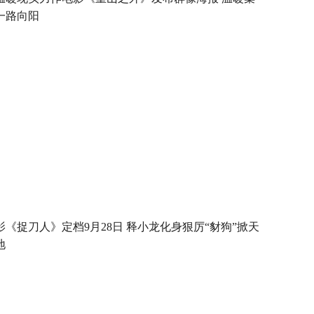
一路向阳
影《捉刀人》定档9月28日 释小龙化身狠厉“豺狗”掀天
地