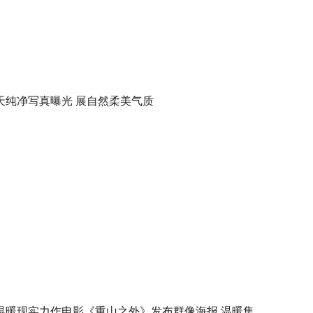
天纯净写真曝光 展自然柔美气质
温暖现实力作电影《重山之外》发布群像海报 温暖集