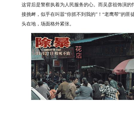
这背后是警察执着为人民服务的心。而吴彦祖饰演的悍
接挑衅，似乎在叫嚣“你抓不到我的”！“老鹰帮”的
头在地，场面格外紧张。