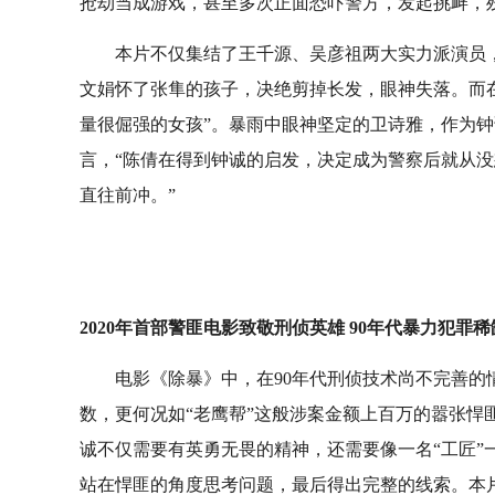
抢劫当成游戏，甚至多次正面恐吓警方，发起挑衅，
本片不仅集结了王千源、吴彦祖两大实力派演员
文娟怀了张隼的孩子，决绝剪掉长发，眼神失落。而
量很倔强的女孩”。暴雨中眼神坚定的卫诗雅，作为
言，“陈倩在得到钟诚的启发，决定成为警察后就从
直往前冲。”
2020
年首部警匪电影致敬刑侦英雄
90
年代暴力犯罪稀
电影《除暴》中，在
90
年代刑侦技术尚不完善的
数，更何况如“老鹰帮”这般涉案金额上百万的嚣张悍
诚不仅需要有英勇无畏的精神，还需要像一名“工匠”
站在悍匪的角度思考问题，最后得出完整的线索。本