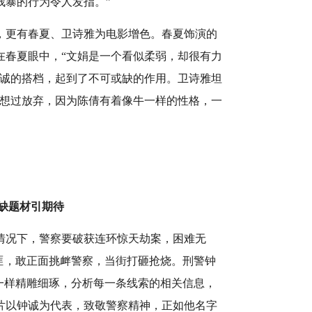
残暴的行为令人发指。”
，更有春夏、卫诗雅为电影增色。春夏饰演的
在春夏眼中，“文娟是一个看似柔弱，却很有力
钟诚的搭档，起到了不可或缺的作用。卫诗雅坦
没想过放弃，因为陈倩有着像牛一样的性格，一
缺题材引期待
情况下，警察要破获连环惊天劫案，困难无
匪，敢正面挑衅警察，当街打砸抢烧。刑警钟
一样精雕细琢，分析每一条线索的相关信息，
片以钟诚为代表，致敬警察精神，正如他名字