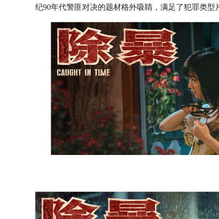
纪
90
年代警匪对决的题材格外吸睛，满足了犯罪类型