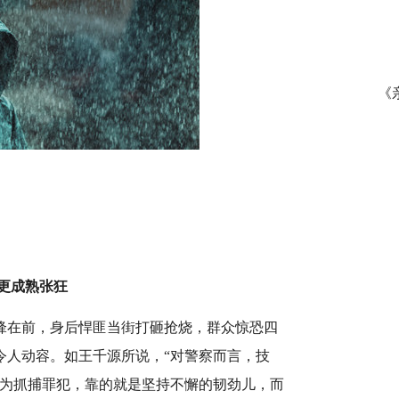
《
更成熟张狂
锋在前，身后悍匪当街打砸抢烧，群众惊恐四
令人动容。如王千源所说，“对警察而言，技
认为抓捕罪犯，靠的就是坚持不懈的韧劲儿，而