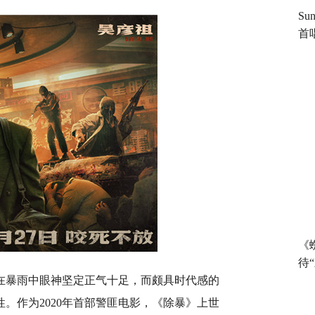
S
首
《
待
在暴雨中眼神坚定正气十足，而颇具时代感的
性。作为
2020
年首部警匪电影，《除暴》上世