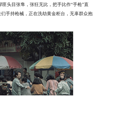
匪头目张隼，张狂无比，把手比作“手枪”直
匪徒们手持枪械，正在洗劫黄金柜台，无辜群众抱