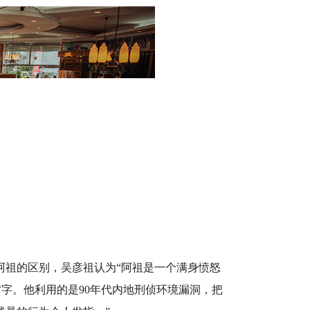
阿祖的区别，吴彦祖认为“阿祖是一个满身愤怒
’字。他利用的是
90
年代内地刑侦环境漏洞，把