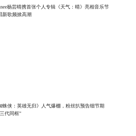
unnee杨芸晴携首张个人专辑《天气：晴》亮相音乐节
唱新歌频掀高潮
蜘蛛侠：英雄无归》人气爆棚，粉丝扒预告细节期
“三代同框”