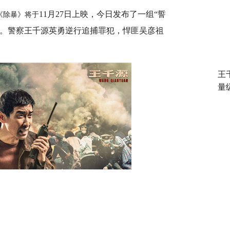
11
月
27
日上映，今日发布了一组“誓
《除暴》将于
点。警察王千源英勇逆行追捕罪犯，悍匪吴彦祖
王
量