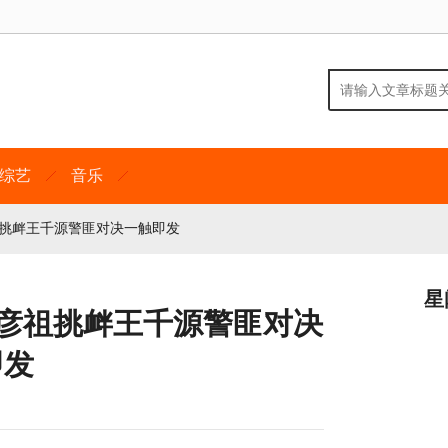
综艺
音乐
祖挑衅王千源警匪对决一触即发
星
吴彦祖挑衅王千源警匪对决
即发