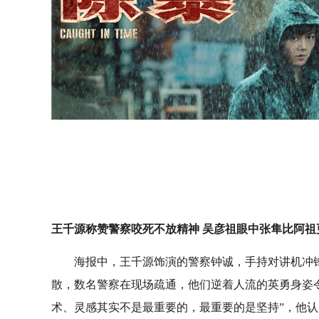
王千源称赞警察咬死不放精神 吴彦祖眼中张隼比阿祖
海报中，王千源饰演的警察钟诚，手持对讲机冲
散，数名警察在现场疏通，他们逆着人流的英勇身姿
术、灵感其实不是最重要的，最重要的是坚持”，他