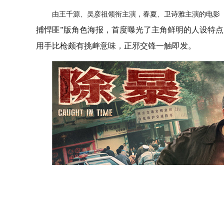
由王千源、吴彦祖领衔主演，春夏、卫诗雅主演的电影
捕悍匪”版角色海报，首度曝光了主角鲜明的人设特
用手比枪颇有挑衅意味，正邪交锋一触即发。