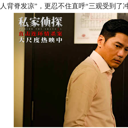
人背脊发凉”，更忍不住直呼“三观受到了