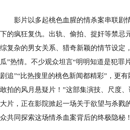
影片以多起桃色血腥的情杀案串联剧情
下的疯狂复仇。出轨、偷拍、捉奸等禁忌
综复杂的男女关系、猎奇新颖的情节设定，
瓜”热情。不少观众坦言“明明知道是犯罪
剧追”“比热搜里的桃色新闻都精彩”，更有
敢拍的风月悬疑片！”这部集演技、尺度、
大片，正在影院掀起一场关于欲望与杀戮
众共同探索这场情杀血案背后的终极隐秘