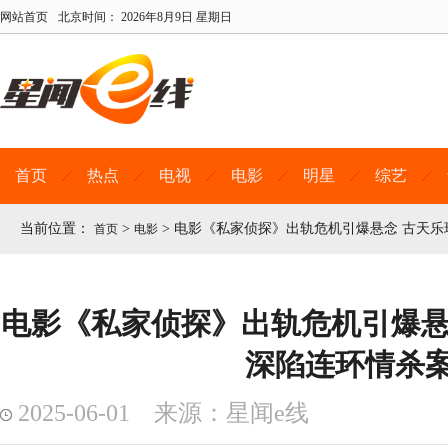
网站首页
北京时间：
2026年8月9日 星期日
首页
热点
电视
电影
明星
综艺
当前位置：
>
>
电影《私家侦探》出轨危机引爆悬念 古天乐
首页
电影
电影《私家侦探》出轨危机引爆悬
深陷连环情杀
2025-06-01 来源：星闻e线