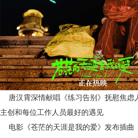
唐汉霄
深情献唱
《练习告别
》抚慰焦虑
主创和每位工作人员最好的遇见
电影《苍茫的天涯是我的爱》发布插曲