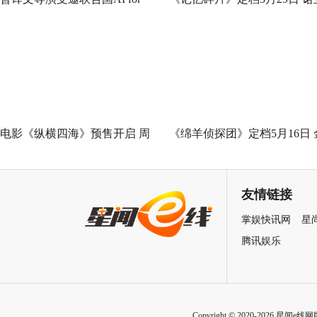
Good全球峰会 以AI影像传递向
神作IMAX首次量身定制
善力量
电影《纵横四海》预售开启 周
《绵羊侦探团》定档5月16日 
润发张国荣钟楚红巅峰演绎极
刚狼携全明星给羊打工！
致情感！
友情链接
掌娱快讯网
星
腾讯娱乐
Copyright © 2020-2026 星闻e线网版权