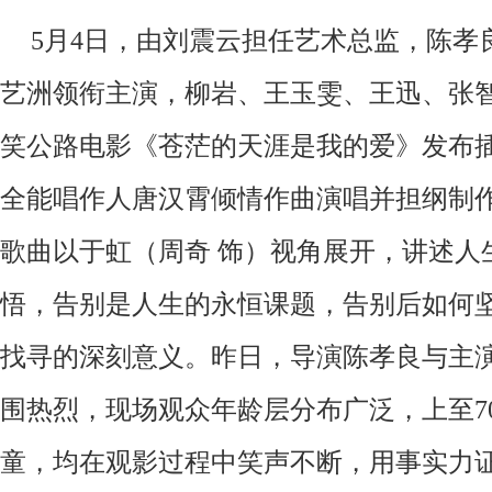
5
月
4
日，
由刘震云担任艺术总监，陈孝
艺洲领衔主演，柳岩、王玉雯、王迅、张
笑
公路电影《苍茫的天涯是我的爱》
发布
全能唱作人唐汉霄倾情作曲演唱并担纲制
歌曲以于虹（周奇
饰）视角展开，讲述人
悟，告别是人生的永恒课题，告别后如何
找寻的深刻意义。
昨日，导演陈孝良
与
主
围热烈，现场观众年龄层分布广泛，上至
童，均在观影过程中笑声不断，用事实力