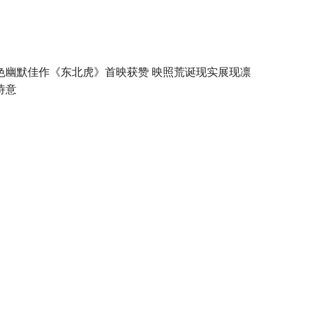
色幽默佳作《东北虎》首映获赞 映照荒诞现实展现凛
诗意