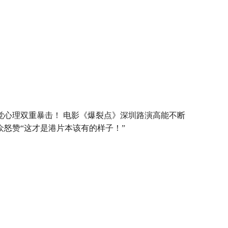
觉心理双重暴击！ 电影《爆裂点》深圳路演高能不断
众怒赞“这才是港片本该有的样子！”