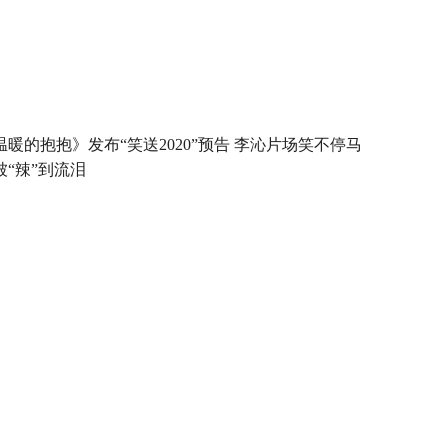
温暖的抱抱》发布“笑送2020”预告 李沁片场笑不停马
被“辣”到流泪