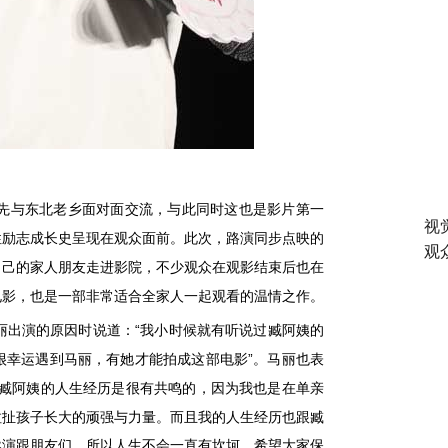
先与东北老乡面对面交流，与此同时这也是影片第一
视
性励志成长史呈现在观众面前。此次，路演同步点映的
观
自己的家人朋友走进影院，不少观众在观影结束后也在
电影，也是一部非常适合全家人一起观看的温情之作。
“
丽出演的原因时说道：
我小时候就有听说过臧阿姨的
”
很幸运遇到马丽，有她才能拍成这部电影
。马丽也表
臧阿姨的人生经历是很有共鸣的，因为我也是
在
单亲
拉扯孩子长大的顽强与力量。而且我的人生经历也跟臧
导演跟朋友们，所以人生不会一直有坎坷，希望大家保