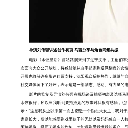
导演刘伟强讲述创作初衷
马丽分享与角色同频共振
电影《水饺皇后》首站路演来到了辽宁沈阳，主创们率
次面向大众公开放映，将臧姑娘从白手起家到逆风翻盘的女
开展也收获许多影迷购票支持，沈阳观众反响热烈，纷纷与
社交媒体留下了好评，表示这是一部励志、感动、有力量的
影片的监制及导演刘伟强在现场谈及拍摄初衷及选择马
水饺很好，所以当我听到要拍摄她的故事时我很有感触，也
“
示：
这是我从业以来第一次去塑造一个励志大女主，我对于
家庭
长大
，所以能感受到戏里孩子的无助以及妈妈独自一人
阿姨很像，经历了很多的坎坷，才能遇到爱我懂我的观众、