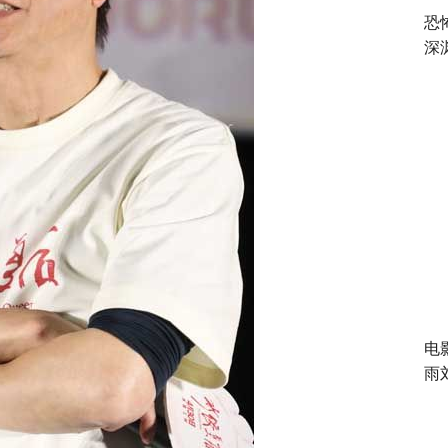
恐
深
电
雨