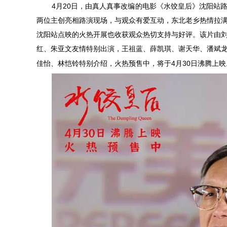
4
20
月
日，由真人真事改编的电影《水饺皇后》沈阳站
两位主创亮相路演现场，与观众有爱互动，东北老乡热情拉
沈阳站点映的火热开展也收获观众热切支持与好评。该片由
红、朱亚文友情特别出演，王祖蓝、薛凯琪、谢天华、潘斌
4
30
佳怡、林恺铃特别介绍，火热预售中，将于
月
日沸腾上映