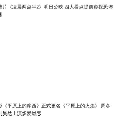
怖片《凌晨两点半2》明日公映 四大看点提前窥探恐怖
渊
影《平原上的摩西》正式更名《平原上的火焰》 周冬
刘昊然上演炽爱燃恋