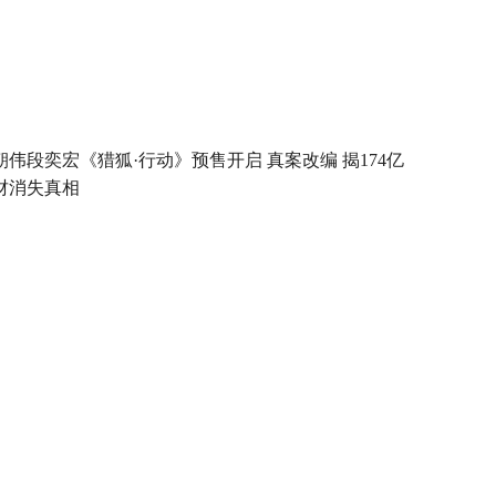
朝伟段奕宏《猎狐·行动》预售开启 真案改编 揭174亿
财消失真相