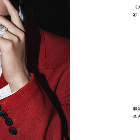
《
岁
电
李