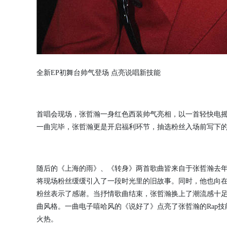
全新EP初舞台帅气登场 点亮说唱新技能
首唱会现场，张哲瀚一身红色西装帅气亮相，以一首轻快电摇
一曲完毕，张哲瀚更是开启福利环节，抽选粉丝入场前写下
随后的《上海的雨》、《转身》两首歌曲皆来自于张哲瀚去年
将现场粉丝缓缓引入了一段时光里的旧故事。同时，他也向在
粉丝表示了感谢。当抒情歌曲结束，张哲瀚换上了潮流感十
曲风格。一曲电子嘻哈风的《说好了》点亮了张哲瀚的Rap
火热。