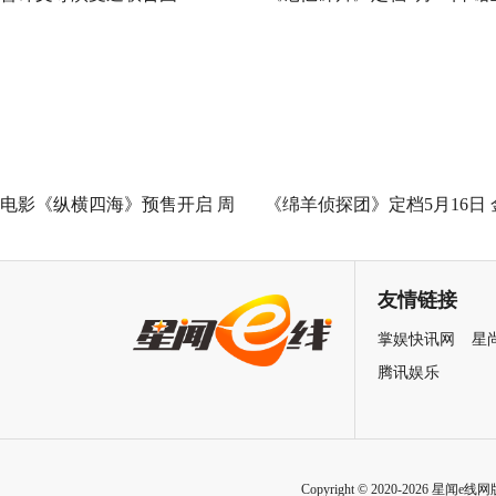
Good全球峰会 以AI影像传递向
神作IMAX首次量身定制
善力量
电影《纵横四海》预售开启 周
《绵羊侦探团》定档5月16日 
润发张国荣钟楚红巅峰演绎极
刚狼携全明星给羊打工！
致情感！
友情链接
掌娱快讯网
星
腾讯娱乐
Copyright © 2020-2026 星闻e线网版权