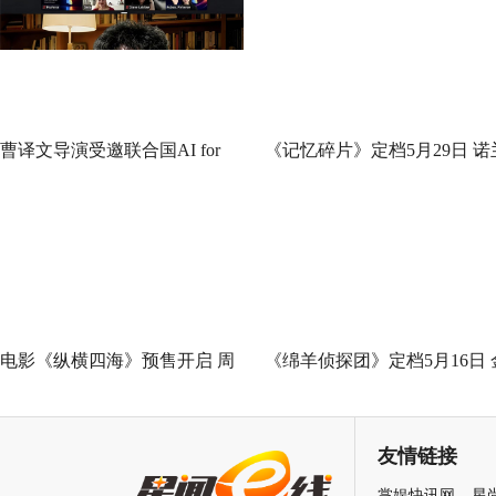
曹译文导演受邀联合国AI for
《记忆碎片》定档5月29日 诺
Good全球峰会 以AI影像传递向
神作IMAX首次量身定制
善力量
电影《纵横四海》预售开启 周
《绵羊侦探团》定档5月16日 
润发张国荣钟楚红巅峰演绎极
刚狼携全明星给羊打工！
致情感！
友情链接
掌娱快讯网
星