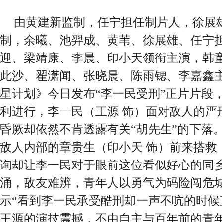
由黄建新监制，任宁担任制片人，徐展
制，余曦、池羿成、黄苇、徐展雄、任宁
迎、梁靖康、李晨、印小天领衔主演，韩
此沙、翟潇闻、张晓晨、陈雨锶、李嘉鑫
星计划》今日发布“李一民受刑”正片片段
利进行，李一民（王源 饰）面对敌人的严
昏厥却依然不肯透露有关“胡先生”的下落
敌人内部的章贵生（印小天 饰）前来搭救
询却让李一民对于眼前这位看似好心的同
涌，敌友难辨，青年人以勇气为码险闯危
示“看到李一民承受酷刑却一声不吭的时候
王源的演技震撼，不由自主与百年前的青年