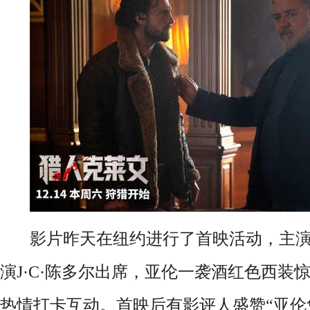
影片昨天在纽约进行了首映活动，主演
演J·C·陈多尔出席，亚伦一袭酒红色西装
热情打卡互动。首映后有影评人盛赞“亚伦