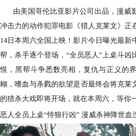
由美国哥伦比亚影片公司出品，漫威
冲击力的动作犯罪电影《猎人克莱文》正在
14日本周六全国上映！影片今日曝光最新
帮，杀手逐个登场，“全员恶人”上桌斗凶
恨，黑帮斗争悉数亮相，复仇与正义的
糊，嗜血与杀戮的欲望是否最终会将克莱
的猎杀大戏即将开场，就在本周六，等你
恶人全员上桌“恃狠行凶” 漫威杀神降世血