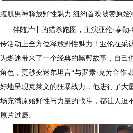
腹肌男神释放野性魅力 纽约首映被赞原始
伴随片中的猎杀跑图，主演亚伦·泰勒
传活动上全方位释放野性魅力！亚伦在采
为影迷带来了一个经典的黑帮故事，自己
角色，更秒变迷弟坦言“与罗素·克劳合作
好地呈现克莱文的狂暴战力，他进行了大
场充满原始野性与力量的战斗，都让人迫
原片过瘾。