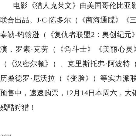
电影《猎人克莱文》由美国哥伦比亚
联合出品。J·C·陈多尔（《商海通牒》《
泰勒-约翰逊（《复仇者联盟2：奥创纪元
演，罗素·克劳（《角斗士》《美丽心灵
（《汉密尔顿》）、克里斯托弗·阿波特
历桑德罗·尼沃拉（《变脸》）等实力派
预售中，速速购票，12月14日本周六，
残酷狩猎！