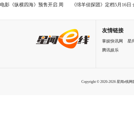
电影《纵横四海》预售开启 周
《绵羊侦探团》定档5月16日 
润发张国荣钟楚红巅峰演绎极
刚狼携全明星给羊打工！
致情感！
友情链接
掌娱快讯网
星
腾讯娱乐
Copyright © 2020-2026 星闻e线网版权