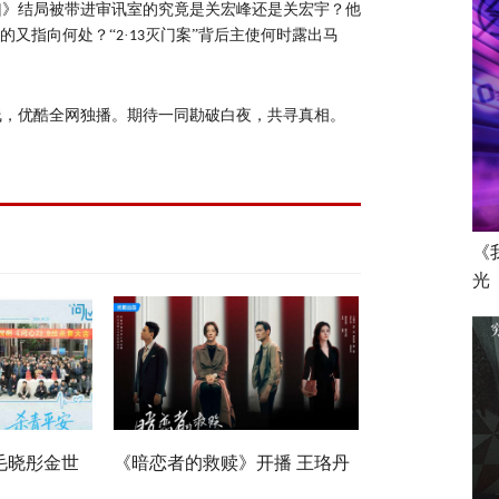
凶》结局被带进审讯室的究竟是关宏峰还是关宏宇？他
目的又指向何处？“
·
灭门案”背后主使何时露出马
2
13
线，优酷全网独播。期待一同勘破白夜，共寻真相。
《
光
毛晓彤金世
《暗恋者的救赎》开播 王珞丹