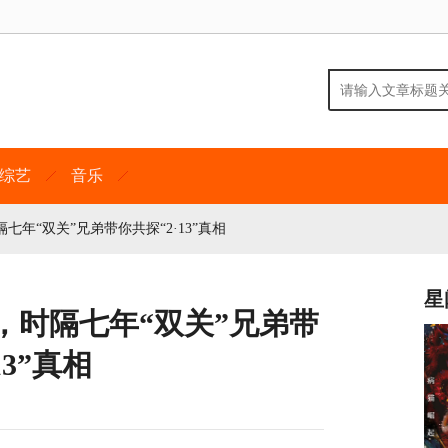
综艺
音乐
七年“双关”兄弟带你共探“2·13”真相
星
播，时隔七年“双关”兄弟带
13”真相