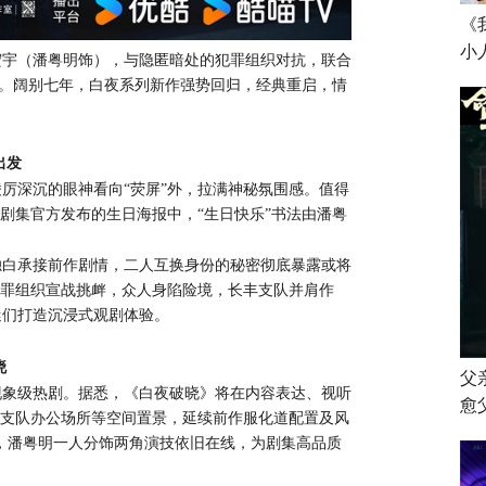
《
小
宏宇（潘粤明饰），与隐匿暗处的犯罪组织对抗，联合
事。阔别七年，白夜系列新作强势回归，经典重启，情
出发
凌厉深沉的眼神看向
“荧屏”外，拉满神秘氛围感。值得
剧集官方发布的生日海报中，“生日快乐”书法由潘粤
独白承接前作剧情，二人互换身份的秘密彻底暴露或将
犯罪组织宣战挑衅，众人身陷险境，长丰支队并肩作
迷们打造沉浸式观剧体验。
晓
父
现象级热剧。据悉，《白夜破晓》将在内容表达、视听
愈
丰支队办公场所等空间置景，延续前作服化道配置及风
，潘粤明一人分饰两角演技依旧在线，为剧集高品质