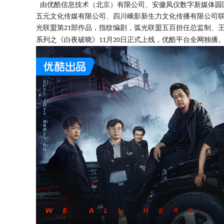
由优酷信息技术（北京）有限公司、安徽凤仪数字新媒体园
五元文化传媒有限公司、四川峨影新生力文化传播有限公司
光联盟第
部作品，指纹编剧，弧光联盟五百担任总监制、
21
系列之《白夜破晓》
月
日正式上线，优酷平台全网独播
11
20