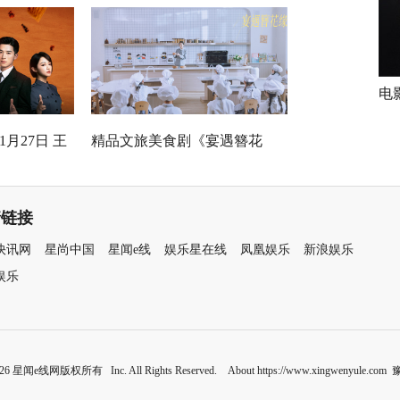
，医心焕新
袁弘黄宗泽蒋欣开启高端假面
真心局
电
月27日 王
精品文旅美食剧《宴遇簪花
国连环诡案
缘》取景地曝光引发关注 泉州
最美幼儿园作为隐藏彩蛋首次
情链接
亮相
快讯网
星尚中国
星闻e线
娱乐星在线
凤凰娱乐
新浪娱乐
娱乐
2026 星闻e线网版权所有 Inc. All Rights Reserved. About https://www.xingwenyule.com
豫