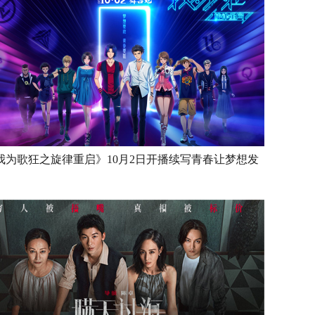
我为歌狂之旋律重启》10月2日开播续写青春让梦想发