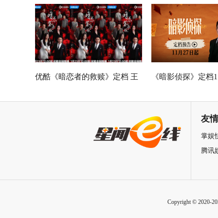
泉州之姜母鸭》今日上线 祝贺
佳《问心2》杀青
泉州荣膺“世界美食之都”
优酷《暗恋者的救赎》定档 王
《暗影侦探》定档11
珞丹袁弘黄宗泽蒋欣上演女性
星越吴佳怡身陷民
自救指南
友
掌娱
腾讯
Copyright © 2020-