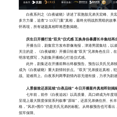
白夜系列之《白夜破晓》讲述了双胞胎兄弟关宏峰、关
多方力量，追查
“
·
灭门案”真相，最终光明战胜黑暗的故
2
13
怀再现，所有谜题真相即将悉数揭晓。
庆生日开播打造
“双关”仪式感 互换身份暴露长丰集结再
开播当日，剧集官方发布群像海报，津港男团集结，以
关注的是，《白夜破晓》开播日恰逢“双关”兄弟角色生日，在
明亲笔撰写，为剧集开播精心打造仪式感。
此外，剧集还在开播前释出终极预告。预告以关氏兄弟
成为《白夜破晓》重大剧情转折点。
“双关”兄弟接近真相，
战、迎难而上。白夜系列两季剧情内容无缝衔接，力求为剧
人景极致还原延续
“白夜品味” 今日开播案件真相即刻揭
七年前，前作《白夜追凶》以高质量、高口碑成为年度
呈现上最大限度保留系列叙事
“原味”，还原兄弟俩住所、长
格，“风衣
围巾”仍是关氏兄弟的标配。从终极预告也可看出
+
筑牢保障。