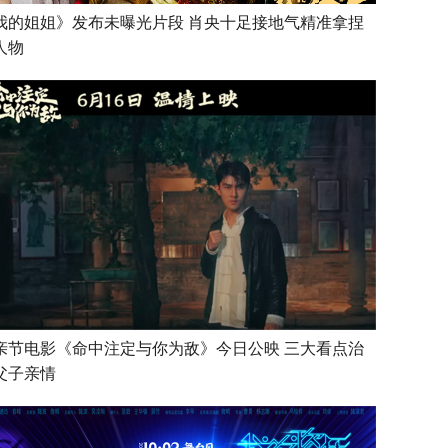
我的姐姐》发布未曝光片段 肖央十足接地气精准拿捏
人物
亲节电影《命中注定与你为敌》今日公映 三大看点治
父子亲情