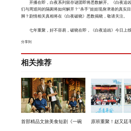
开播在即，白夜系列留存谜团即将悉数解开。《白夜追
们与周巡间的隔阂将如何解开？
“杀手”娃娃现身津港的真实
脚？剧情相关真相将在《白夜破晓》悉数揭晓，敬请关注。
七年重聚，好不容易，破晓在即，《白夜追凶》今日上
分享到
相关推荐
首部精品文旅美食短剧《一碗
原班重聚！赵又廷