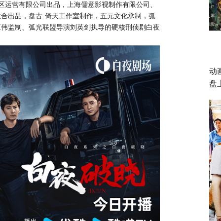
区运营有限公司出品，上海儒意影视制作有限公司、
联合出品，盘古
·倚天工作室制作，五元文化承制，弧
王伟监制、弧光联盟导演刘英剑执导的
硬核刑侦剧
白夜
。
动
盘