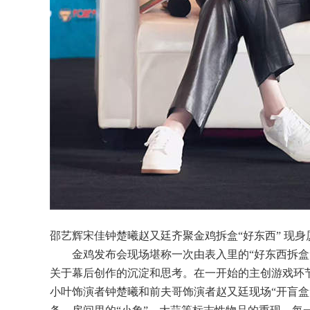
邵艺辉宋佳钟楚曦赵又廷齐聚金鸡拆盒
“好东西” 现
金鸡发布会现场堪称一次由表入里的
“好东西拆
关于幕后创作的沉淀和思考。在一开始的主创游戏环
小叶饰演者钟楚曦和前夫哥饰演者赵又廷现场“开盲盒