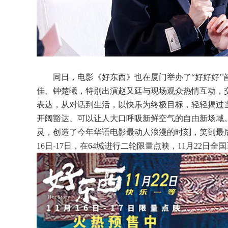
同日，电影《好东西》也在厦门举办了
“好好好
佳、钟楚曦，特别出演赵又廷与现场观众热情互动，
表达，从对话到生活，以快乐为终极目标，轻轻揭过
开阔豁达、可以让人大口呼吸新鲜空气的自由新场域
灵，创造了今年华语电影最动人浪漫的时刻，笑到最
16日-17日，
在
64城
进行
二轮限量点映，
11月22日全