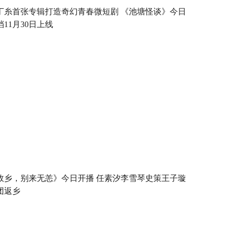
丁糸首张专辑打造奇幻青春微短剧 《池塘怪谈》今日
档11月30日上线
故乡，别来无恙》今日开播 任素汐李雪琴史策王子璇
团返乡