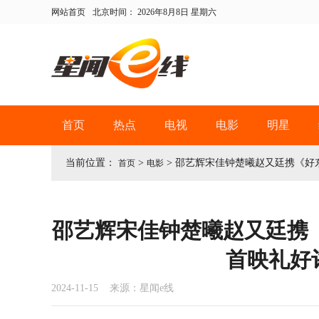
网站首页
北京时间：
2026年8月8日 星期六
首页
热点
电视
电影
明星
当前位置：
>
>
邵艺辉宋佳钟楚曦赵又廷携《好
首页
电影
邵艺辉宋佳钟楚曦赵又廷携
首映礼好
2024-11-15 来源：星闻e线