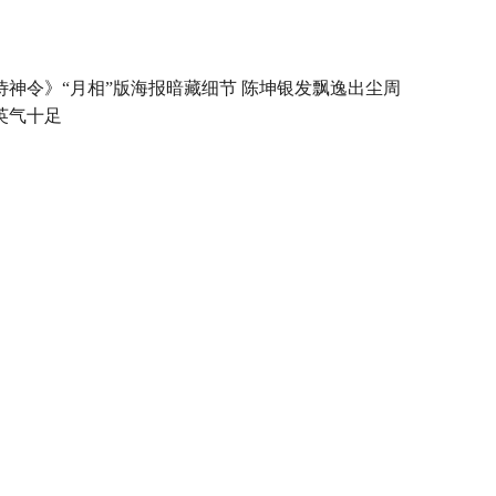
侍神令》“月相”版海报暗藏细节 陈坤银发飘逸出尘周
英气十足