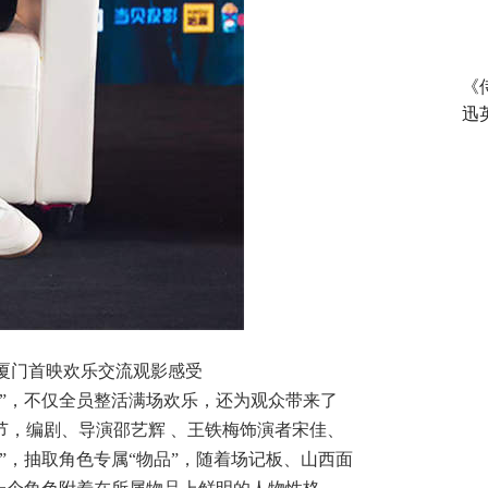
《
迅
身厦门首映欢乐交流观影感受
盒”，不仅全员整活满场欢乐，还为观众带来了
节，编剧、导演邵艺辉 、王铁梅饰演者宋佳、
”，抽取角色专属“物品”，随着场记板、山西面