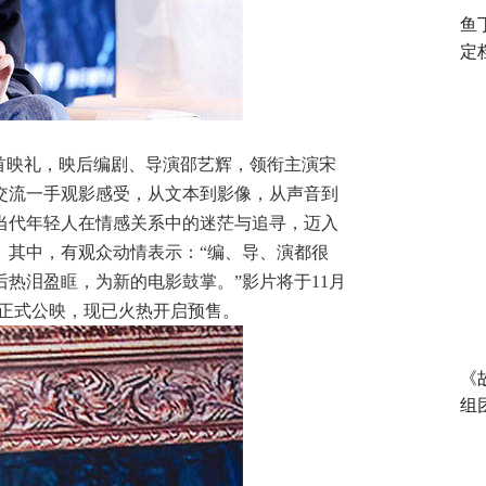
鱼
定
”首映礼，映后编剧、导演邵艺辉，领衔主演宋
交流一手观影感受，从文本到影像，从声音到
当代年轻人在情感关系中的迷茫与追寻，迈入
。其中，有观众动情表示：“编、导、演都很
后热泪盈眶，为新的电影鼓掌。”
影片将于
11月
国正式公映
，
现已火热开启预售。
《
组