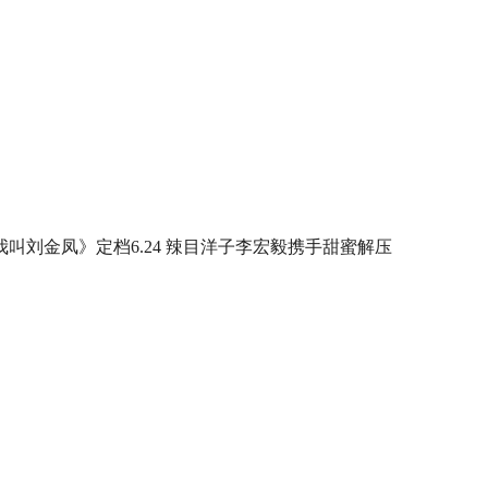
我叫刘金凤》定档6.24 辣目洋子李宏毅携手甜蜜解压