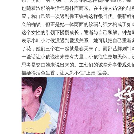
条、房间里的“小象”、大蒜等标志性物品的重现，每
也随着浓郁的生活气息扑面而来。在主持人访谈的过
应，称自己第一次遇到像王铁梅这样很当代、很新鲜的
久的枷锁，但正是她一体两面的软弱与强大构成了如
这个女性的引领下慢慢成长，逐渐与自己和解。钟楚曦也
表示小叶小时候没遇到爱没关系，她可以把自己重新
了花，她们三个在一起就是春天来了。而邵艺辉则针对
一些话让小孩说出来更有力量，小孩往往更加天然，
思考是交由她来说出来的。主创们的诚挚分享带观众们
描绘得活色生香，让人忍不住“上桌”品尝。