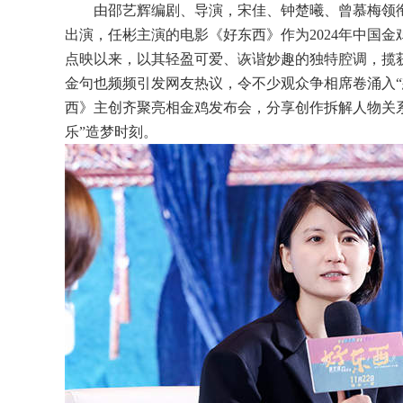
由邵艺辉编剧、导演，宋佳、钟楚曦、曾慕梅领
出演，任彬主演的电影《好东西》作为
2024年中国
点映以来，以其轻盈可爱、诙谐妙趣的独特腔调，揽
金句也频频引发网友热议，令不少观众争相席卷涌入“想
西》主创齐聚亮相金鸡发布会，分享创作拆解人物关
乐”造梦时刻。