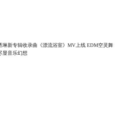
丞琳新专辑收录曲《漂流浴室》MV上线 EDM空灵舞
尽显音乐幻想