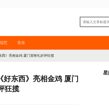
综艺
音乐
东西》亮相金鸡 厦门首映礼好评狂揽
星
《好东西》亮相金鸡 厦门
评狂揽