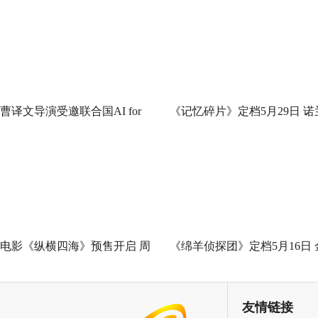
曹译文导演受邀联合国AI for
《记忆碎片》定档5月29日 诺
Good全球峰会 以AI影像传递向
神作IMAX首次量身定制
善力量
电影《纵横四海》预售开启 周
《绵羊侦探团》定档5月16日 
润发张国荣钟楚红巅峰演绎极
刚狼携全明星给羊打工！
致情感！
友情链接