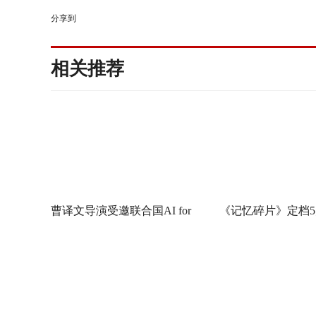
分享到
相关推荐
曹译文导演受邀联合国AI for
《记忆碎片》定档5
Good全球峰会 以AI影像传递向
神作IMAX首次量
善力量