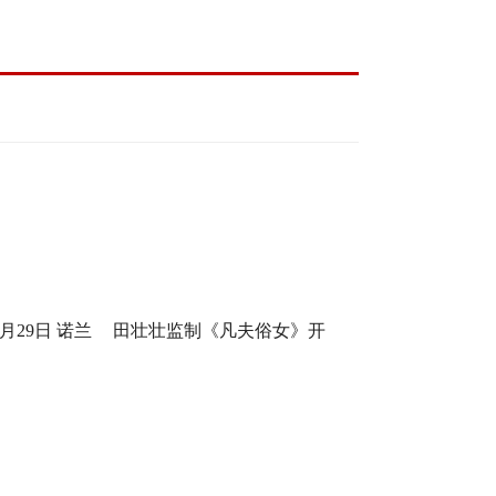
月29日 诺兰
田壮壮监制《凡夫俗女》开
身定制
机，一场回乡路，两代解心结