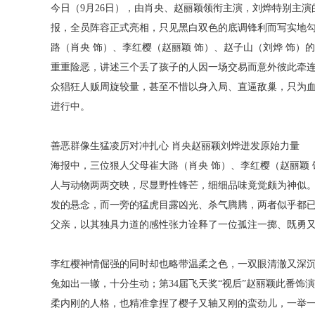
今日（
9
月
26
日），由肖央、赵丽颖领衔主演，刘烨特别主演
报，全员阵容正式亮相，只见黑白双色的底调锋利而写实地
路（肖央
饰）、李红樱（赵丽颖
饰）、赵子山（刘烨
饰）的
重重险恶，讲述三个丢了孩子的人因一场交易而意外彼此牵
众猖狂人贩周旋较量，甚至不惜以身入局、直逼敌巢，只为
进行中。
善恶群像生猛凌厉对冲扎心
肖央赵丽颖刘烨迸发原始力量
海报中，三位狠人父母崔大路（肖央
饰）、李红樱（赵丽颖
人与动物两两交映，尽显野性锋芒，细细品味竟觉颇为神似
发的悬念，而一旁的猛虎目露凶光、杀气腾腾，两者似乎都
父亲，以其独具力道的感性张力诠释了一位孤注一掷、既勇
李红樱神情倔强的同时却也略带温柔之色，一双眼清澈又深
兔如出一辙，十分生动；第
3
4
届飞天奖
“视后”赵丽颖此番饰
柔内刚的人格，也精准拿捏了樱子又轴又刚的蛮劲儿，一举