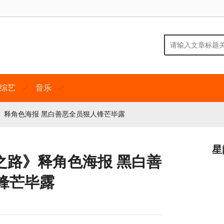
综艺
音乐
》释角色海报 黑白善恶全员狠人锋芒毕露
星
之路》释角色海报 黑白善
锋芒毕露