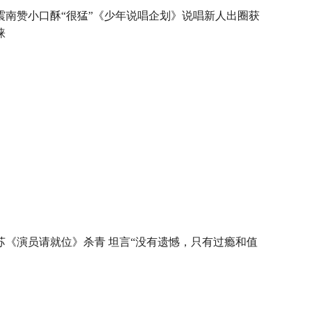
震南赞小口酥“很猛”《少年说唱企划》说唱新人出圈获
睐
苏《演员请就位》杀青 坦言“没有遗憾，只有过瘾和值