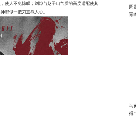
融，使人不免惊叹；刘烨与赵子山气质的高度适配使其
周
眼神都似一把刀直戳人心。
青
马
得”