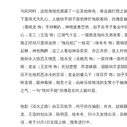
与此同时，这组海报也展露了一众其他角色，将这趟打拐之
下显得尤为扎心。人贩快手胡子面色狰狞地较着劲，仿佛是
（潘斌龙
饰）手持喇叭，神情疲惫茫然，似乎在寻子集会中
心；吴三（王迅
饰）江湖气十足，一脸憨直地向兄弟发誓，
脸正经却只显得油滑；
“拖拉机厂一枝花”（徐冬冬 饰）眼
起舞，神色陶醉，这三人看似神采奕奕、亦正亦邪，使人对
脸则令人惊恐又憎恶，陆永安（吴晓亮
饰）一面拜佛一面作
呕；老金（王宏伟
饰）衣冠楚楚、昂首眯眼，眉眼间尽是阴
压不住他邪恶冰冷的言语；老金的傻儿子（张百乔
饰）似乎
眸直视，眼神毒辣，狠意十足；由林乐炫饰演的女警小于侧
之气，一句
“绝对不能”仿佛是在向人贩叫嚣。
电影《浴火之路》由五百执导
，
尚可担任编剧，肖央、赵丽
龙、王迅特别出演，陈明昊、徐冬冬、印小天友情出演，吴
演，将于
10月1日全国上映，预售进行中。