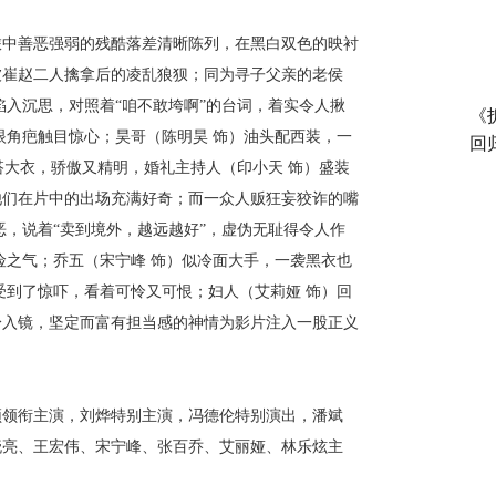
旅中善恶强弱的残酷落差清晰陈列，在黑白双色的映衬
被崔赵二人擒拿后的凌乱狼狈；同为寻子父亲的老侯
陷入沉思，对照着
“咱不敢垮啊”的台词，着实令人揪
《
眼角疤触目惊心；昊哥（陈明昊
饰）油头配西装，一
回
镜搭大衣，骄傲又精明，婚礼主持人（印小天 饰）盛装
他们在片中的出场充满好奇；而一众人贩狂妄狡诈的嘴
恶，说着
“卖到境外，越远越好”，虚伪无耻得令人作
险之气；乔五（宋宁峰
饰）似冷面大手，一袭黑衣也
受到了惊吓，看着可怜又可恨；妇人（艾莉娅
饰）回
身入镜，坚定而富有担当感的神情为影片注入一股正义
颖
领衔主演，
刘烨
特别
主演，冯德伦特别演出，潘斌
晓亮、王宏伟、宋宁峰、张百乔、艾丽娅、林乐炫主