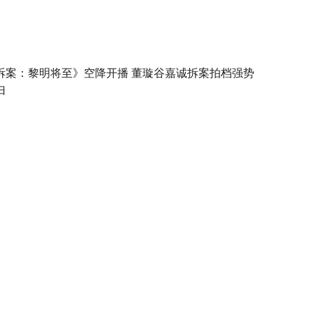
拆案：黎明将至》空降开播 董璇谷嘉诚拆案拍档强势
归