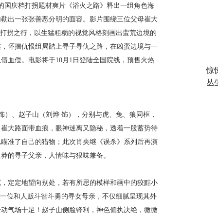
的国庆档打拐题材爽片《浴火之路》释出一组角色海
勾勒出一张张善恶分明的面容。影片围绕三位父母崔大
打拐之行，以生猛粗粝的视觉风格刻画出蛮荒边境的
连，怀揣仇恨组局踏上寻子寻仇之路，在凶蛮边境与一
血债血偿。电影将于
10
月
1
日登陆全国院线，预售火热
惊
丛
饰）、赵子山（刘烨
饰），分别与虎、兔、狼同框，
。崔大路面带血痕，眼神迷离又隐秘，透着一股蓄势待
已瞄准了自己的猎物；此次肖央继《误杀》系列后再演
又莽的寻子父亲，人情味与狠味兼备。
沉，定定地望向别处，若有所思的模样和画中的狡黠小
演一位和人贩斗智斗勇的寻女母亲，不仅细腻呈现其外
一动气场十足！赵子山侧脸锋利，神色偏执决绝，微微