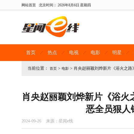
网站首页
北京时间：
2026年8月6日 星期四
首页
热点
电视
电影
明星
当前位置：
>
>
肖央赵丽颖刘烨新片《浴火之路
首页
电影
肖央赵丽颖刘烨新片《浴火
恶全员狠人
2024-09-26 来源：星闻e线