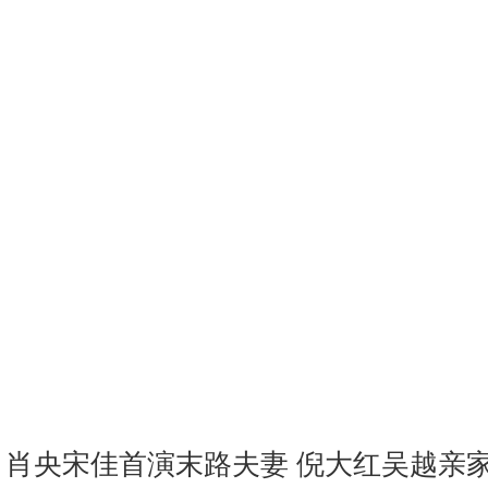
肖央宋佳首演末路夫妻
倪大红吴越亲