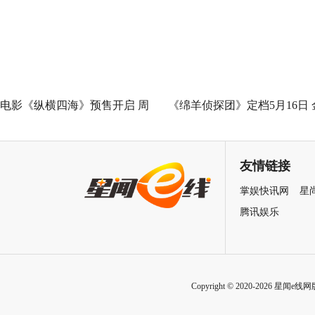
善力量
电影《纵横四海》预售开启 周
《绵羊侦探团》定档5月16日 
润发张国荣钟楚红巅峰演绎极
刚狼携全明星给羊打工！
致情感！
友情链接
掌娱快讯网
星
腾讯娱乐
Copyright © 2020-2026 星闻e线网版权