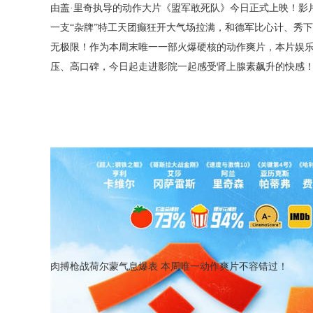
由盖·里奇执导的动作大片《盟军敢死队》今日正式上映！影
一支“杂牌”特工天团癫狂开大气场拉满，和德军比心计、秀
无极限！作为本周末唯一一部火爆硬核的动作爽片，本片娱
压、高口碑，今日起走进影院一起感受肾上腺素飙升的快感
肉搏枪战荷尔蒙气息爆表 本周唯一动作爽片不容错过！