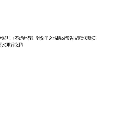
爵影片《不虚此行》曝父子之憾情感预告 胡歌倾听黄
对父难言之情