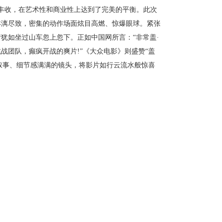
丰收，在艺术性和商业性上达到了完美的平衡。此次
淋漓尽致，密集的动作场面炫目高燃、惊爆眼球。紧张
犹如坐过山车忽上忽下。正如中国网所言：“非常盖·
战团队，癫疯开战的爽片!”《大众电影》则盛赞“盖
的叙事、细节感满满的镜头，将影片如行云流水般惊喜