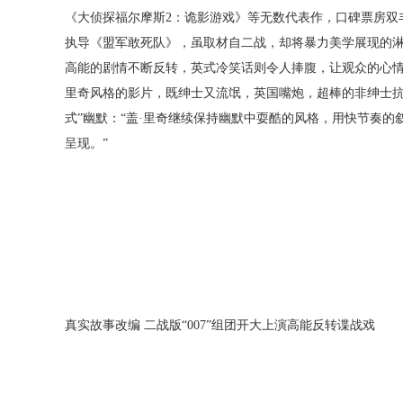
《大侦探福尔摩斯2：诡影游戏》等无数代表作，口碑票房双
执导《盟军敢死队》，虽取材自二战，却将暴力美学展现的
高能的剧情不断反转，英式冷笑话则令人捧腹，让观众的心情
里奇风格的影片，既绅士又流氓，英国嘴炮，超棒的非绅士抗
式”幽默：“盖·里奇继续保持幽默中耍酷的风格，用快节奏
呈现。”
真实故事改编 二战版“007”组团开大上演高能反转谍战戏