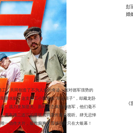
彭
婚
特工，共同创造了不为人知的奇迹。面对德军强势的
军潜水艇。这支特工小队看似“草台班子”，却藏龙卧
《
爆表，战力更加逆天。面对变态疯狂的德军，他们毫不
演，更有接二连三的爆破戏码轰炸观众视听。肆无忌惮
周唯一动作大片，极致癫爽、震撼视听只在大银幕！