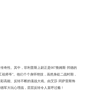
奇性。其中，菲利普斯上尉正是007詹姆斯·邦德的
工祖师爷”。他们个个身怀绝技，虽然身处二战时期，
彩高能、反转不断的谍战大戏。由艾莎·冈萨雷斯饰
和德军大玩心理战，层层反转令人直呼过瘾！