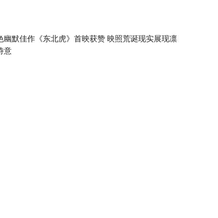
色幽默佳作《东北虎》首映获赞 映照荒诞现实展现凛
诗意