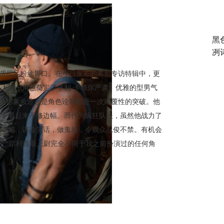
黑
冽
可谓吊足粉丝胃口。在今日发布的幕后专访特辑中，更
人这一角色奠定了亨利·卡维尔严肃、优雅的型男气
无论形象妆造还是角色诠释都是一次颠覆性的突破。他
胡，看起来不修边幅。而作为疯狂队长，虽然他战力了
打嘴炮，讲冷笑话，做鬼脸，令观众忍俊不禁。有机会
言：“菲利普斯上尉完全不同于我之前扮演过的任何角