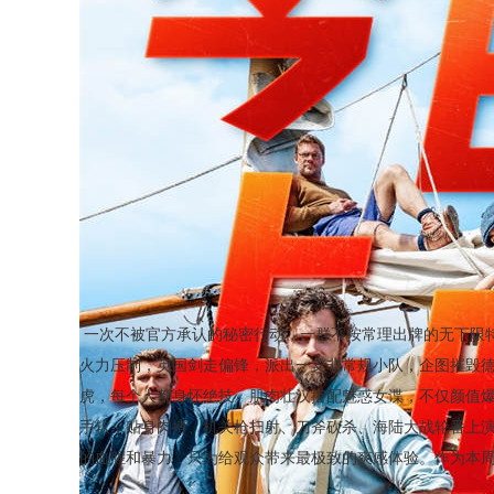
一次不被官方承认的秘密行动，一群不按常理出牌的无下限
火力压制，英国剑走偏锋，派出一支非常规小队，企图摧毁德
虎，每个人都身怀绝技。肌肉壮汉搭配魅惑女谍，不仅颜值
手软，贴身肉搏、机关枪扫射、刀斧砍杀、海陆大战轮番上
的血腥和暴力，只为给观众带来最极致的爽感体验。作为本