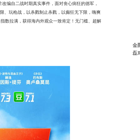
片改编自二战时期真实事件，面对丧心病狂的德军，
下限、玩枪战，以杀戮制止杀戮，以癫狂无下限，嗨爽
乐指数拉满，获得海内外观众一致肯定！无门槛、超解
！
金
磊