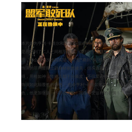
本片作为亨利·卡维尔和导演盖·里奇时隔九年的二搭之作，
是感受到了二人之间相互欣赏、信任的十足默契。如果说，超
质，那么这一次他则实现了从“型”格到“疯”格的极致转型，
饰演的菲利普斯上尉身材依然健美，但头发凌乱，满脸络腮
得，用枪如神，性格上却十分顽皮，不仅爱占便宜，还喜欢
饰演如此颠覆性的角色， 也令亨利·卡维尔激动不已，他坦
色，他更加张扬，不那么内敛，我很享受这样的表演！”