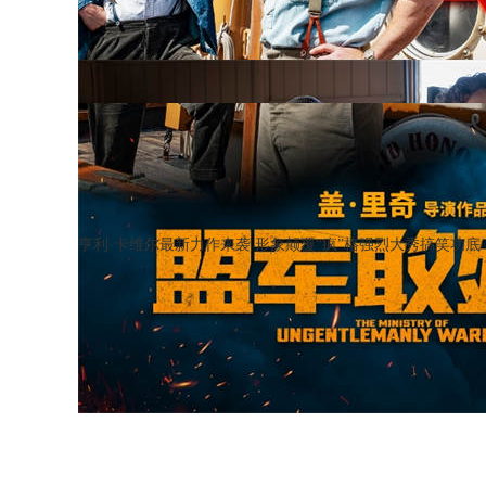
亨利·卡维尔最新力作来袭 形象颠覆“疯”格强烈大秀搞笑功底