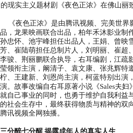
的现实主义题材剧《夜色正浓》在
佛山丽
《夜色正浓》是
由腾讯视频、完美世界
品
，
龙果映画
联合出品，
柏年禾沐影业
制
孙忠怀、池宇峰担任出品人，王娟、
曾映
芳
、崔陆萌
担任总制片人，刘明丽、
崔超
李骏、荆丽鹏
联合
执导
，右耳编剧，
江疏
莹
领衔主演，
阚清子、袁文康、张兆辉特
柠、王建新、刘恩尚
主演，柯蓝特别出演
演。
故事改编自右耳原著小说《
Sales
就
自己
事业
的同时
，
也勇于
维护自
我
利益
的社会生存中，最终获得物质与精神的双
腾讯视频全网独播。
三分醉七分醒
揭露成年人的真实人生