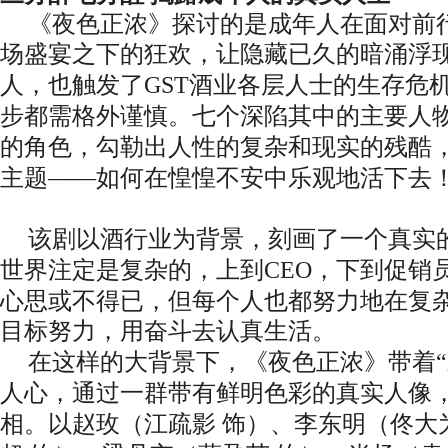
《夜色正浓》探讨的是成年人在面对前
场盛宴之下的狂欢，让隐藏已久的暗涌浮
人，也触发了
GST酒业各层人士的生存危
步都需格外谨慎。
七个深陷其中的主要人
的角色，勾勒出人性的复杂和现实的残酷
主题
——如何在惶惶不安中乐观地活下去
该剧以酒行业为背景，刻画了一个真实
世界
注定
是复杂的，
上到
CEO，下到促销
心思或不得已，但每个人也都
努力
地
在复
目标努力，用奋斗去认真生活。
在这样的大背景下，《夜色正浓》带着
人心，通过一群带有鲜明色彩的真实人像
相。以赵玫（江疏影 饰）、李东明（佟大