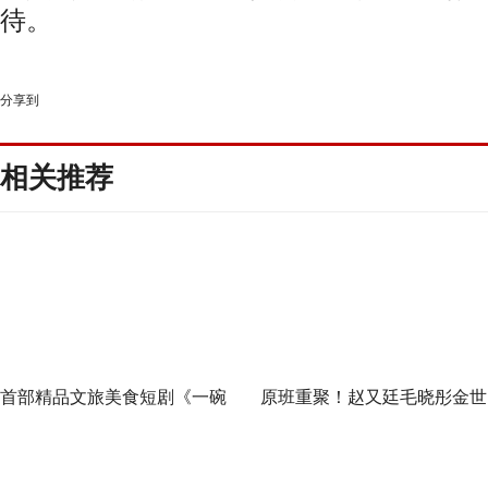
待。
分享到
相关推荐
首部精品文旅美食短剧《一碗
原班重聚！赵又廷毛晓彤金世
泉州之姜母鸭》今日上线 祝贺
佳《问心2》杀青，医心焕新
泉州荣膺“世界美食之都”