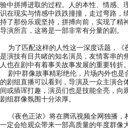
验中拼搏进取的过程
。人的本性、情感、
识在现实与情感中跌跌撞撞，走过弯路，
持了那份乐观坚持，拼搏向前，
实现了精
导演所言，这将是一部非常有分量的剧。
为了匹配这样的人性这一深度话题，《
是演技有目共睹的知名演员，友情客串的
人也在剧中有着事关故事发展的重要转折
剧中群像故事精彩绝伦，片场内外也是
的剧组直播可以看到，导演及一众主演合
间或插诨打趣，演员们也是技能全亮，向
剧组群像氛围十分浓厚。
《夜色正浓》将在腾讯视频全网独播，
一定会给观众带来一部高质量的年度群像