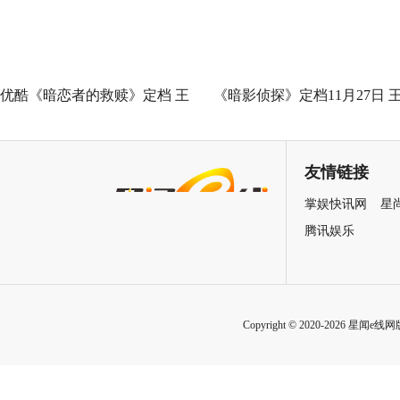
优酷《暗恋者的救赎》定档 王
《暗影侦探》定档11月27日 
珞丹袁弘黄宗泽蒋欣上演女性
星越吴佳怡身陷民国连环诡案
自救指南
友情链接
掌娱快讯网
星
腾讯娱乐
Copyright © 2020-2026 星闻e线网版权