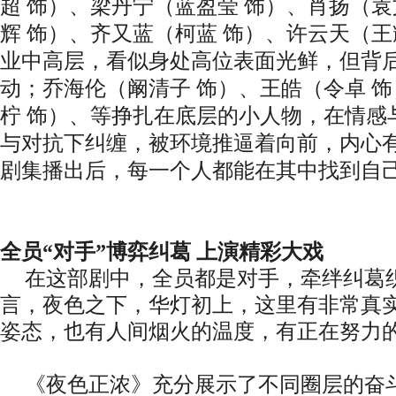
超
饰）、
梁丹宁（蓝盈莹
饰）、肖扬（袁
辉
饰）、齐又蓝（柯蓝
饰）、许云天（王
业中高层，看似身处高位表面光鲜，但背
动；
乔海伦
（
阚清子
饰）、
王皓
（
令卓
饰
柠
饰）、等挣扎在底层的小人物，在情感
与对抗下纠缠，被环境推逼着向前，内心
剧集播出后，每一个人都能在其中找到自
全员
“对手”博弈纠葛 上演精彩大戏
在这部剧中，全员都是对手，牵绊纠葛
言，夜色之下，华灯初上，这里
有非常真
姿态，也有人间烟火的温度，有正在努力
《夜色正浓》充分展示了
不同圈层的奋