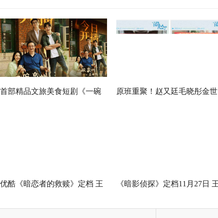
首部精品文旅美食短剧《一碗
原班重聚！赵又廷毛晓彤金世
泉州之姜母鸭》今日上线 祝贺
佳《问心2》杀青，医心焕新
泉州荣膺“世界美食之都”
优酷《暗恋者的救赎》定档 王
《暗影侦探》定档11月27日 
珞丹袁弘黄宗泽蒋欣上演女性
星越吴佳怡身陷民国连环诡案