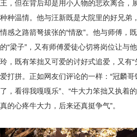
王，但在背后却是用小人物的悲欢离合，
种种温情。他与汪新既是大院里的好兄弟
情感之路箭弩拔张的“情敌”。他与师傅，
的“梁子”，又有师傅爱徒心切将岗位让与他
玲，既有笨拙又可爱的讨好式追爱，又有“
爱打拼。正如网友们评论的一样：“冠麟哥
了，看得我嘎嘎乐”、“牛大力笨拙又执着
真的心疼牛大力，后来还真挺争气”。