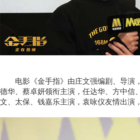
电影《金手指》由庄文强编剧、导演，
德华、蔡卓妍领衔主演，任达华、方中信
文、太保、钱嘉乐主演，袁咏仪友情出演