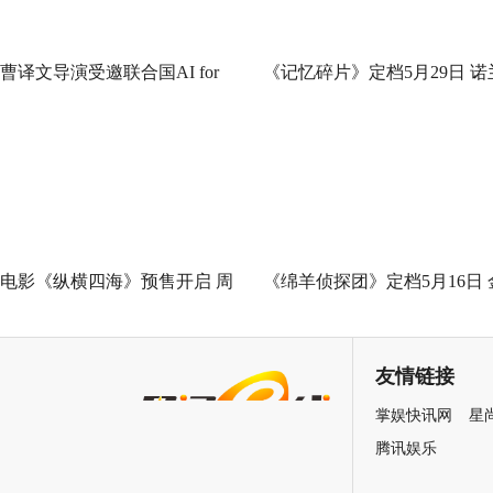
曹译文导演受邀联合国AI for
《记忆碎片》定档5月29日 诺
Good全球峰会 以AI影像传递向
神作IMAX首次量身定制
善力量
电影《纵横四海》预售开启 周
《绵羊侦探团》定档5月16日 
润发张国荣钟楚红巅峰演绎极
刚狼携全明星给羊打工！
致情感！
友情链接
掌娱快讯网
星
腾讯娱乐