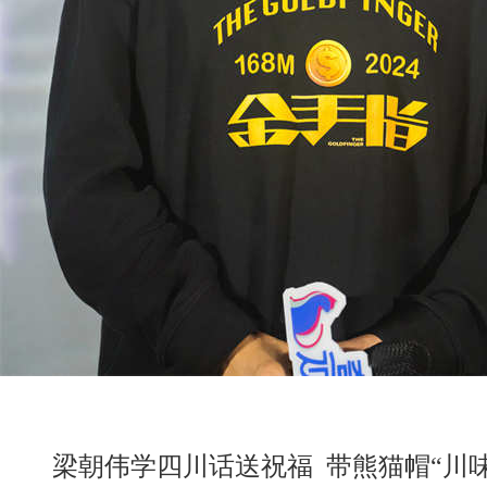
梁朝伟学四川话送祝福 带熊猫帽“川味