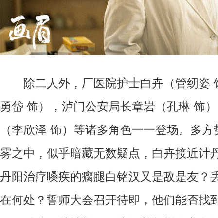
除二人外，厂医院护士白卉（管纫姿 
勇岱 饰），泸门公安局长章岩（孔琳 饰
（李欣泽 饰）等诸多角色一一登场。多方
雾之中，似乎暗藏无数疑点，白卉接近计
丹阳治疗嗓疾的瘸腿白铭汉又是敌是友？
在何处？誓师大会召开待即，他们能否找