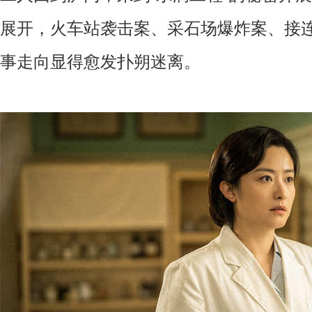
展开，火车站袭击案、采石场爆炸案、接连
事走向显得愈发扑朔迷离。