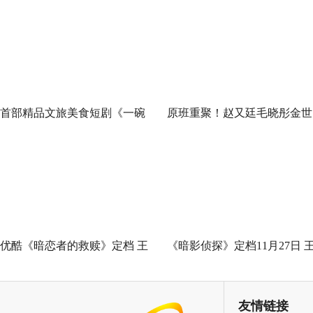
首部精品文旅美食短剧《一碗
原班重聚！赵又廷毛晓彤金世
泉州之姜母鸭》今日上线 祝贺
佳《问心2》杀青，医心焕新
泉州荣膺“世界美食之都”
优酷《暗恋者的救赎》定档 王
《暗影侦探》定档11月27日 
珞丹袁弘黄宗泽蒋欣上演女性
星越吴佳怡身陷民国连环诡案
自救指南
友情链接