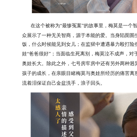
在这个被称为
“最惨冤案”的故事里，
梅
莫是一个
众展示了一种无关智商，源于本能的爱。当身陷囹圄
饭，什么时候能见到女儿；在监狱中遭遇暴力殴打险
娃
“爸爸很好”；当
面临生死离别
，
梅
莫泣不成声
，
对
奥娃长大。除此之外，七号房牢房中还有另外两种
迥
孩子的成长，在亲眼目睹
梅
莫与奥娃所经历的痛苦离
流着泪保证自己金盆洗手，浪子回头。