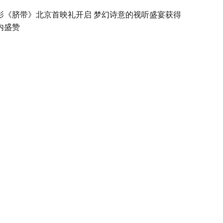
影《脐带》北京首映礼开启 梦幻诗意的视听盛宴获得
内盛赞