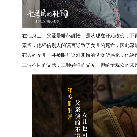
在他身上，父爱是
幡然醒悟
，
是
从现在开始改变，
不
素福，他轻信别人的谎言导致了女儿的死亡，因此深
死去的女儿，并被眼前这对
悲惨
的父女所感化，他决
三位不同的父亲，三种异样的父爱，但给予观众的却