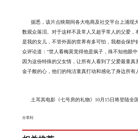
据悉，该片点映期间各大电商及社交平台上涌现
数观众落泪。对于
这样不及常人又超乎常人的父爱
，
是我的女儿，不管外面的世界有多可怕，我都会保护
众评论道：“
世人看梅莫觉得他是疯子，殊不知他眼中
因为这份特殊的父女情，让所有人看到了父爱最童真
金子般的心，他们的
纯洁童真打动
和感化了
身边所有
土耳其电影《七号房的礼物》
10
月
1
5
日将登陆全
分享到