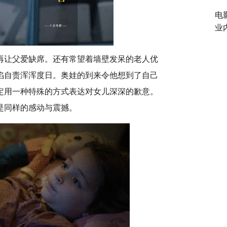
电
业
再让父爱
缺席。还有常望着墙壁发呆的老人优
陷自责浑浑度日。奥娃
的到来令
他想到了自己
定用一种特殊的方式表达对女儿深深的歉意。
是同样的感动与震撼。