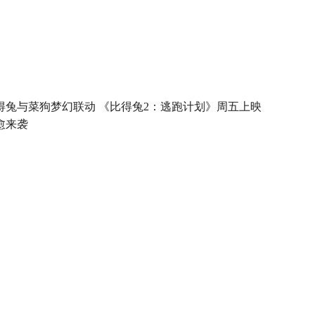
得兔与菜狗梦幻联动 《比得兔2：逃跑计划》周五上映
愈来袭