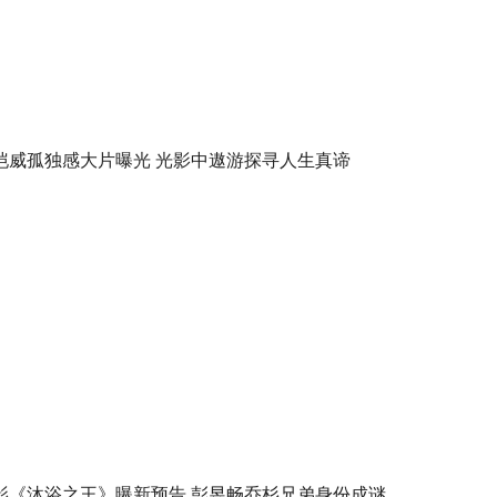
恺威孤独感大片曝光 光影中遨游探寻人生真谛
影《沐浴之王》曝新预告 彭昱畅乔杉兄弟身份成谜