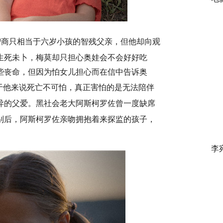
智商只相当于六岁小孩的智残父亲，但他却向观
生死未卜，
梅
莫却只担心奥娃会不会好好吃
些丧命，但因为怕女儿担心而在信中告诉奥
于他来说
死亡不可怕
，真正
害怕
的是无法陪伴
异的
父爱。黑社会老大阿斯柯罗佐
曾一度
缺席
别后，阿斯柯罗佐亲吻拥抱着来探监的孩子，
李