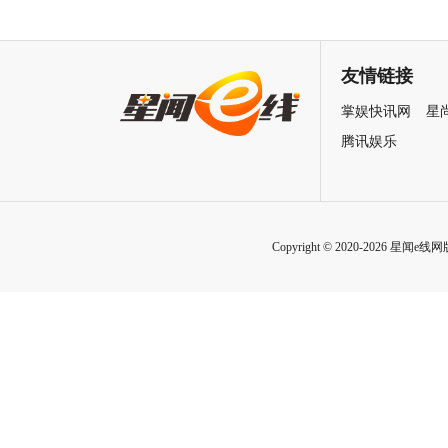
润发张国荣钟楚红巅峰演绎极
刚狼携全明星给羊打工！
致情感！
友情链接
掌娱快讯网
星
腾讯娱乐
Copyright © 2020-2026 星闻e线网版权