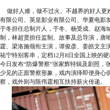
做好人难，做不过火、不越界的好人更
有限公司、英皇影业有限公司、华夏电影
于冬担任总制片人，于冬、杨受成、赵海
制，林超贤担任监制、故事及总导演，唐
霆、梁洛施领衔主演，谭俊彦、姜皓文主
祐宁特别客串，定档12月8日全国上映的
今日发布“防爆警察”张家辉特辑及剧照，
少见的正面警察形象，戏内演绎即便身心
察，戏外则与陈伟霆相互扶持薪火传递。