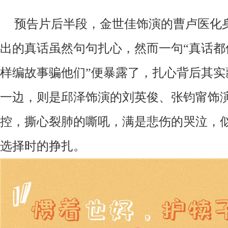
预告片后半段，
金世佳
饰演的曹卢医化
出的真话虽然句句扎心，然而一句
“真话
样编故事骗他们”便暴露了，扎心背后其实
一边，则是
邱泽
饰演的刘英俊
、张钧甯
饰
控，撕心裂肺的嘶吼，满是悲伤的哭泣，
选择时的挣扎。