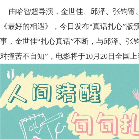
由哈智超
导演
，金世佳、邱泽、张钧甯
《最好的相遇》
，
今日发布
“
真话扎心
”版
事，金世佳
“扎心真话”不断，与邱泽、张
对撞苦不自知”，电影将于10月20日全国