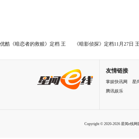
泉州荣膺“世界美食之都”
优酷《暗恋者的救赎》定档 王
《暗影侦探》定档11月27日 
珞丹袁弘黄宗泽蒋欣上演女性
星越吴佳怡身陷民国连环诡案
自救指南
友情链接
掌娱快讯网
星
腾讯娱乐
Copyright © 2020-2026 星闻e线网版权