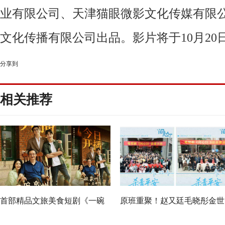
业有限公司、天津猫眼微影文化传媒有限
文化传播有限公司出品。影片将于
10
月
20
分享到
相关推荐
首部精品文旅美食短剧《一碗
原班重聚！赵又廷毛晓彤金世
泉州之姜母鸭》今日上线 祝贺
佳《问心2》杀青，医心焕新