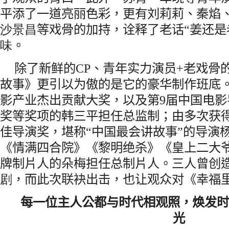
平添了一道亮丽色彩，更有刘莉莉、秦焰
沙景昌
等戏骨的加持，诠释了老话
“
姜还是
味
。
除了新鲜的
CP
、青年实力演员
+
老戏骨
故事》更引以为傲的是它的豪华制作班底
影产业杰出贡献大奖，以及第
9
届中国电影
奖等奖项的韩三平担任总监制；由多次获
佳导演奖，堪称
“
中国最会讲故事
”
的导演
《情满四合院》《黎明绝杀》《皇上二大
牌制片人的朵梅担任总制片人。三人曾创
剧
，而此次联袂出击，也让观众对《幸福
每一位主人公都与时代相观照，焕发
光