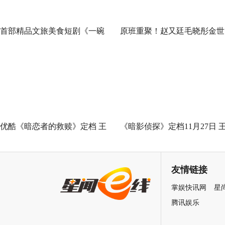
首部精品文旅美食短剧《一碗
原班重聚！赵又廷毛晓彤金世
泉州之姜母鸭》今日上线 祝贺
佳《问心2》杀青，医心焕新
泉州荣膺“世界美食之都”
优酷《暗恋者的救赎》定档 王
《暗影侦探》定档11月27日 
珞丹袁弘黄宗泽蒋欣上演女性
星越吴佳怡身陷民国连环诡案
自救指南
友情链接
掌娱快讯网
星
腾讯娱乐