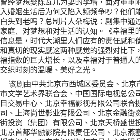
曾经梦想娶陈瓦儿为妻的李墙，面对重重
入婚姻
生活
后为何又陷入频频争吵？他们
白头到老吗？总制片人朵梅说：剧集中通
家庭
、
对梦想
和
对生活的
认知
。《幸福里
信息是，时代大潮里人们应有的责任感和
和真切的现实感这两种感觉的强烈对比下，
福指数的巨大增长，以及幸福对于普通人
交织时刻的温暖、美好之光。
该剧由
中共北京市西城区委员会、北京
市文学艺术界联合会、中国国际电视总公
目交易中心、北京幸福影视有限公司联合
司、上海尚世影业有限公司、北京金融街
街投资（集团）有限公司、北京天桥盛世
北京首都华融影院有限责任公司、北京燕