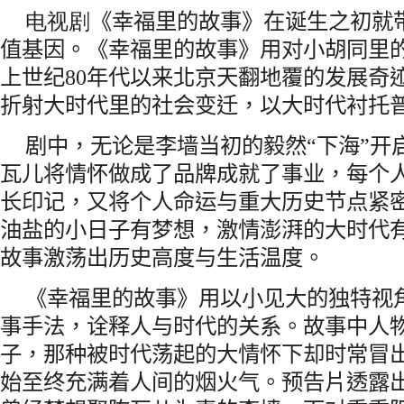
电视剧
《幸福里的故事》在诞生之初就
值基因。《幸福里的故事》用对小胡同里
上世纪
80
年代以来北京天翻地覆的发展奇
折射大时代里的社会变迁，以大时代衬托
剧中，无论是李墙当初的毅然“下海”开
瓦儿将情怀做成了品牌成就了事业，每个
长印记，又将个人命运与重大历史节点紧密
油盐的小日子有梦想，激情澎湃的大时代有
故事激荡出历史高度与生活温度。
《幸福里的故事》用以小见大的独特视
事手法，诠释人与时代的关系。故事中人
子，那种被时代荡起的大情怀下却时常冒
始至终充满着人间的烟火气。预告片透露