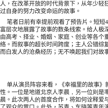
人，在改革开放的时代背景下，从年少轻
过自身的努力改变命运的故事。
笔者日前有幸提前观看了预告片。短短
4
富层次地展露了故事的数条线索。给人极
由高考、择业、婚姻、家庭、创业等各个
络。而叙事的超长时间跨度；主人公错综
而白发人的沧桑经历；无不唤起我们对故
单从演员阵容来看，《幸福里的故事》
性。一位是地道北京人李晨
，
另
一位
则
是
晨。此次两人
的
首度合作，将如何诠释爱
了观众的胃口。此外，苏青、车晓等青年