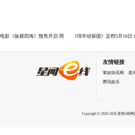
善力量
电影《纵横四海》预售开启 周
《绵羊侦探团》定档5月16日 
润发张国荣钟楚红巅峰演绎极
刚狼携全明星给羊打工！
致情感！
友情链接
掌娱快讯网
星
腾讯娱乐
Copyright © 2020-2026 星闻e线网版权