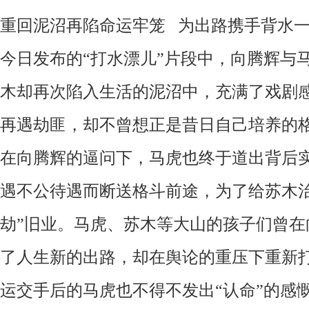
重回泥沼再陷命运牢笼 为出路携手背水
今日发布的“打水漂儿”片段中，向腾辉与
木却再次陷入生活的泥沼中，充满了戏剧
再遇劫匪，却不曾想正是昔日自己培养的
在向腾辉的逼问下，马虎也终于道出背后
遇不公待遇而断送格斗前途，为了给苏木治
劫”旧业。马虎、苏木等大山的孩子们曾在
了人生新的出路，却在舆论的重压下重新
运交手后的马虎也不得不发出“认命”的感