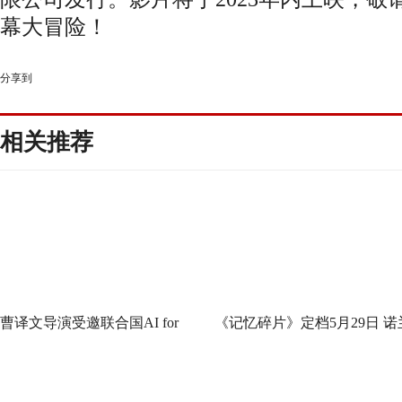
幕
大冒险！
分享到
相关推荐
曹译文导演受邀联合国AI for
《记忆碎片》定档5月29日 诺
Good全球峰会 以AI影像传递向
神作IMAX首次量身定制
善力量