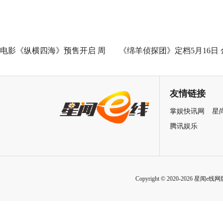
电影《纵横四海》预售开启 周
《绵羊侦探团》定档5月16日 
润发张国荣钟楚红巅峰演绎极
刚狼携全明星给羊打工！
致情感！
友情链接
掌娱快讯网
星
腾讯娱乐
Copyright © 2020-2026 星闻e线网版权