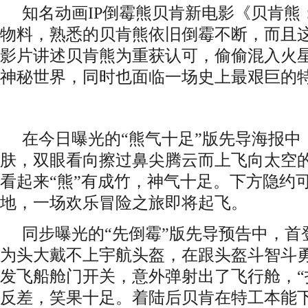
知名动画IP倒霉熊贝肯新电影《贝肯熊
物料，熟悉的贝肯熊依旧倒霉不断，而且
影片讲述贝肯熊为重获认可，偷偷混入火
神秘世界，同时也面临一场史上最艰巨的
在今日曝光的“熊气十足”版先导海报中
肤，双眼看向擦过鼻尖腾云而上飞向太空
看起来“熊”有成竹，神气十足。下方隐约
地，一场欢乐冒险之旅即将起飞。
同步曝光的“先倒霉”版先导预告中，首
为头大戴不上宇航头盔，在跟头盔斗智斗
发飞船舱门开关，意外弹射出了飞行舱，“
反差，笑果十足。着陆后贝肯在特工本能下