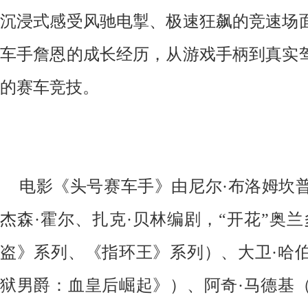
沉浸式感受风驰电掣、极速狂飙的竞速场
车手詹恩的成长经历，从游戏手柄到真实
的赛车竞技。
电影《头号赛车手》由尼尔·布洛姆坎
杰森·霍尔、扎克·贝林编剧，“开花”奥
盗》系列、《指环王》系列）、大卫·哈
狱男爵：血皇后崛起》）、阿奇·马德基