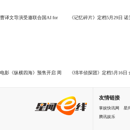
曹译文导演受邀联合国AI for
《记忆碎片》定档5月29日 诺
Good全球峰会 以AI影像传递向
神作IMAX首次量身定制
善力量
电影《纵横四海》预售开启 周
《绵羊侦探团》定档5月16日 
润发张国荣钟楚红巅峰演绎极
刚狼携全明星给羊打工！
致情感！
友情链接
掌娱快讯网
星
腾讯娱乐