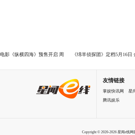
Good全球峰会 以AI影像传递向
神作IMAX首次量身定制
善力量
电影《纵横四海》预售开启 周
《绵羊侦探团》定档5月16日 
润发张国荣钟楚红巅峰演绎极
刚狼携全明星给羊打工！
致情感！
友情链接
掌娱快讯网
星
腾讯娱乐
Copyright © 2020-2026 星闻e线网版权