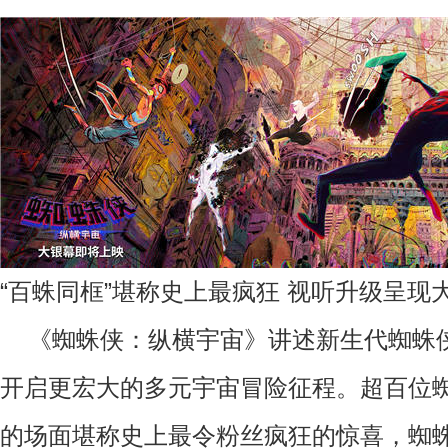
“百蛛同框”堪称史上最疯狂 视听升级呈现
《蜘蛛侠：纵横宇宙》讲述新生代蜘蛛
开启更宏大的多元宇宙冒险征程。超百位
的场面堪称史上最令粉丝疯狂的惊喜，蜘蛛