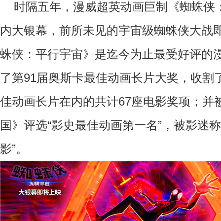
时隔五年，漫威超英动画巨制《蜘蛛侠
内大银幕，前所未见的宇宙级蜘蛛侠大战
蛛侠：平行宇宙》是迄今为止最受好评的
了第91届奥斯卡最佳动画长片大奖，收割
佳动画长片在内的共计67座电影奖项；并
国》评选“影史最佳动画第一名”，被影迷
影”。