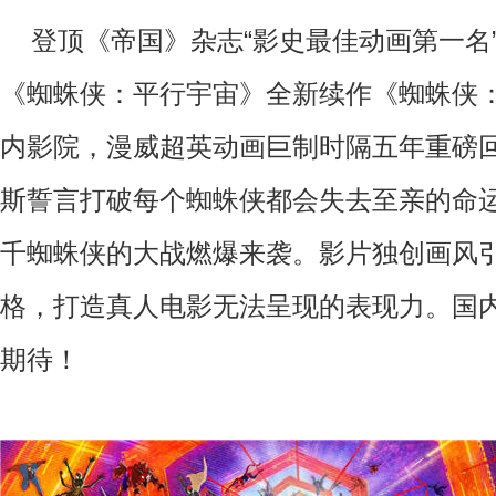
登顶《帝国》杂志“影史最佳动画第一名
《蜘蛛侠：平行
宇宙》全新续作《蜘蛛侠
内影院，漫威超英动画巨制时隔五年重磅
斯誓言打破每个蜘蛛侠都会失去至亲的命
千蜘蛛侠的大战燃爆来袭。影片独创画风
格，打造真人电影无法呈现的表现力。国
期待！