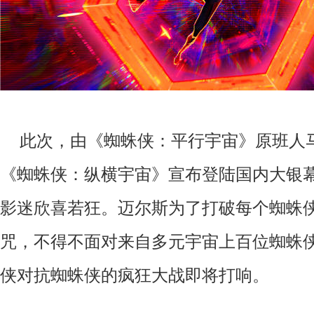
此次，由《蜘蛛侠：平行宇宙》原班人
《蜘蛛侠：纵横宇宙》宣布登陆国内大银
影迷欣喜若狂。迈尔斯为了打破每个蜘蛛
咒，不得不面对来自多元宇宙上百位蜘蛛
侠对抗蜘蛛侠的疯狂大战即将打响。