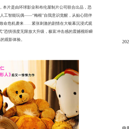
，本片是由环球影业和布伦屋制片公司联合出品，恐
人工智能玩偶——“梅根”自我意识觉醒，从贴心陪伴
的致命危机袭来
……
紧张刺激的剧情在大银幕沉浸式观
式”恐惧强度无限放大升级
，极富冲击感的震撼视听瞬
漓的观影体验。
2
电