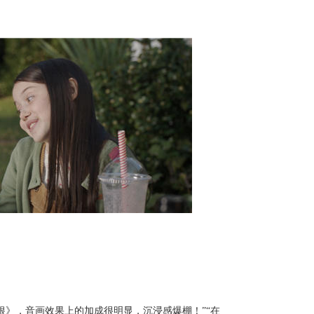
根》，
音画效果上的加成很明显，沉浸感爆棚
！
”“在