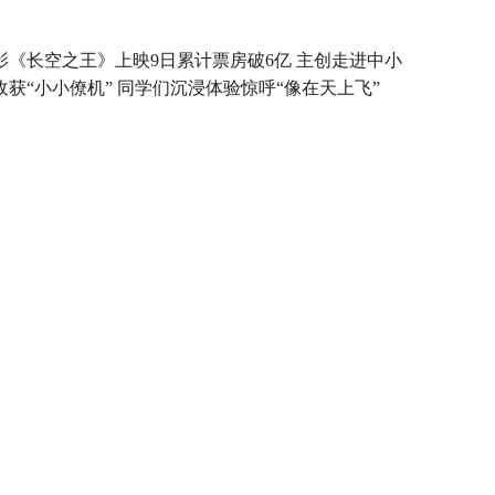
影《长空之王》上映9日累计票房破6亿 主创走进中小
收获“小小僚机” 同学们沉浸体验惊呼“像在天上飞”