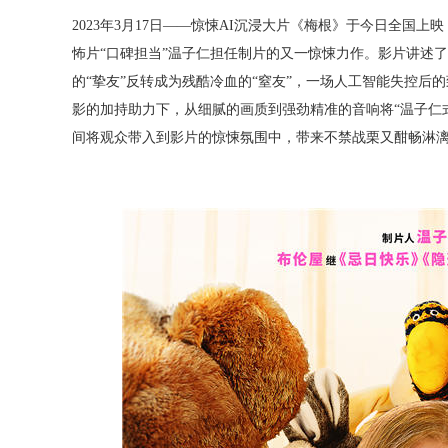
2
023
年
3
月
17
日
——
惊悚
A
I
沉浸大片《梅根》于今日全国上映
怖片
“口碑担当”温子仁担任制片的又一惊悚力作。影片讲述了
的“挚友”反转成为残酷冷血的“窒友”，一场人工智能失控后
影的加持助力下，从细腻的画质到强劲精准的音响将
“温子仁
间将观众带入到影片的惊悚氛围中，带来不禁战栗又酣畅淋