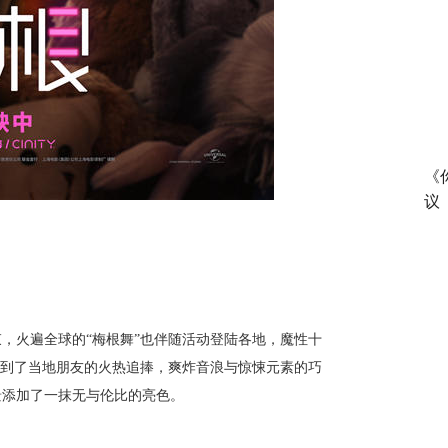
《
议
束，
火遍全球的
“梅根舞”
也伴随活动登陆各地，魔性十
受到了当地朋友的火热追捧，爽炸音浪与惊悚元素的巧
景添加了一抹无与伦比的亮色。