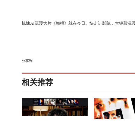
惊悚
A
I
沉浸大片《梅根》就在今日。快走进影院，大银幕沉