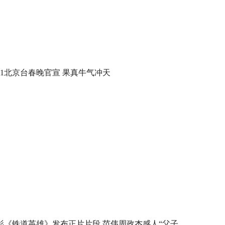
021北京台春晚官宣 果真牛气冲天
影《铁道英雄》发布正片片段 范伟周政杰感人“父子