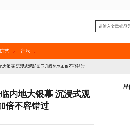
综艺
音乐
地大银幕 沉浸式观影氛围升级惊悚加倍不容错过
星
登临内地大银幕 沉浸式观
加倍不容错过