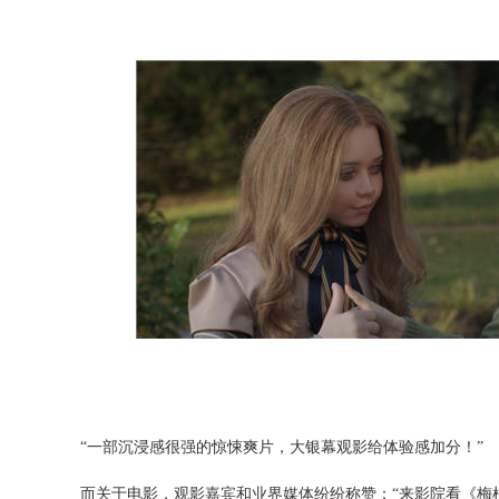
“一部沉浸感很强的惊悚爽片，大银幕观影给体验感加分！”
而关于电影，观影嘉宾和业界媒体
纷纷称赞：
“来影院看《梅