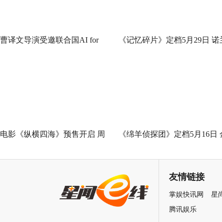
曹译文导演受邀联合国AI for
《记忆碎片》定档5月29日 诺
Good全球峰会 以AI影像传递向
神作IMAX首次量身定制
善力量
电影《纵横四海》预售开启 周
《绵羊侦探团》定档5月16日 
润发张国荣钟楚红巅峰演绎极
刚狼携全明星给羊打工！
致情感！
友情链接
掌娱快讯网
星
腾讯娱乐