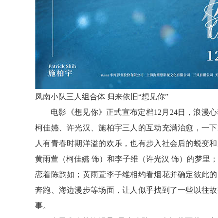
凤南小队三人组合体
归来依旧
“想见你”
电影《想见你》正式宣布定档
12
月
24
日，浪漫心
柯佳嬿、许光汉、施柏宇三人的互动充满治愈，一下
人有青春时期洋溢的欢乐
，
也有步入社会后的蜕变和
黄雨萱（柯佳嬿
饰）和李子维（许光汉
饰）的梦里；
恋着陈韵如
；
黄雨萱李子维相约看烟花并确定彼此的
奔跑
、
海边漫步等场面
，
让人似乎找到了一些以往故
事
。