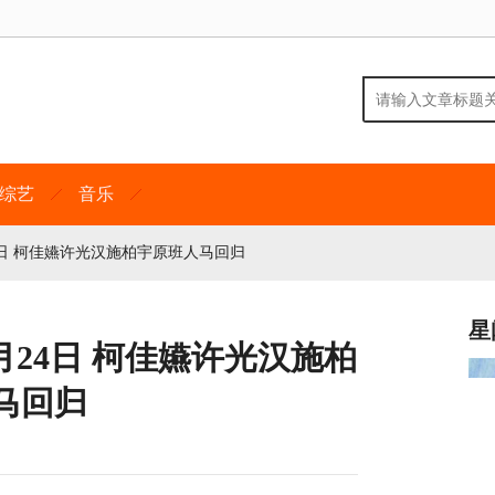
综艺
音乐
4日 柯佳嬿许光汉施柏宇原班人马回归
星
月24日 柯佳嬿许光汉施柏
马回归