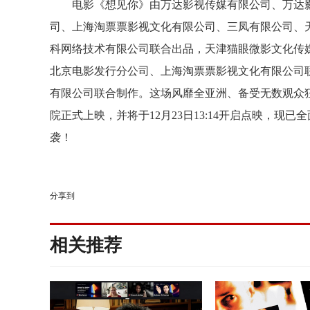
电影《想见你》由万达影视传媒有限公司、万达
司、上海淘票票影视文化有限公司、三凤有限公司、
科网络技术有限公司联合出品，
天津猫眼微影文化传
北京电影发行分公司、上海淘票票影视文化有限公司
有限公司
联合制作。
这场风靡全亚洲、备受无数观众
院
正式
上映
，
并将于
12
月
23
日
13
:
14
开启点映
，
现已全
袭
！
分享到
相关推荐