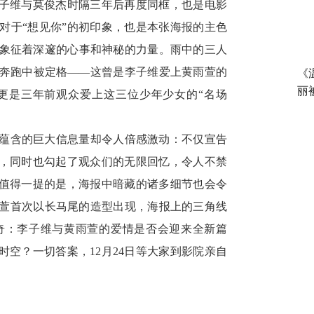
李子维与莫俊杰时隔三年后再度同框，也是电影
对于“想见你”的初印象，也是本张海报的主色
象征着深邃的心事和神秘的力量。雨中的三人
奔跑中被定格——这曾是李子维爱上黄雨萱的
《
丽
更是三年前观众爱上这三位少年少女的“名场
蕴含的巨大信息量却令人倍感激动：不仅宣告
归，同时也勾起了观众们的无限回忆，令人不禁
，值得一提的是，海报中暗藏的诸多细节也会令
萱首次以长马尾的造型出现，海报上的三角线
奇：李子维与黄雨萱的爱情是否会迎来全新篇
的时空？一切答案，
12
月
24
日等大家
到影院亲自