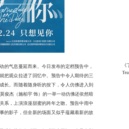
《
动的气息蔓延而来
。
今日发布的定档预告中
，
T
就把观众拉进了回忆中
。
预告中令人期待的三
成长
。
而随着
随身听的按下，令人仿佛进入到
莫俊杰（施柏宇
饰）的一举一动仿佛还依然暗
关系
，
上演浪漫甜蜜的跨年之吻
。
预告中雨中
事的影子
，
但全新的场面又似乎蕴藏着新的故