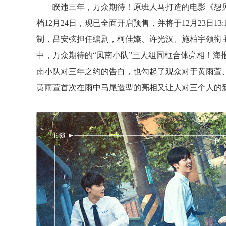
睽违三年，
万众期待
！
原班人马打造的电影
《
想
档
12
月
24
日
，
现已全面开启预售，并将于
12
月
23
日
13
:
制
，
吕安弦担任编剧，柯佳嬿、许光汉、施柏宇领衔
中
，
万众期待的
“凤南小队”三人组同框合体亮相！
海
南小队对三年之约的告白
，
也勾起了观众对于黄雨萱
黄雨萱首次在雨中马尾造型的亮相又让人对三个人的