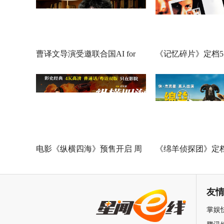
曹译文导演受邀联合国AI for
《记忆碎片》定档5
Good全球峰会 以AI影像传递向
神作IMAX首次量
善力量
电影《纵横四海》预售开启 周
《绵羊侦探团》定档
润发张国荣钟楚红巅峰演绎极
刚狼携全明星给羊
致情感！
友
掌娱