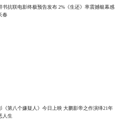
群书抗联电影终极预告发布 2%《生还》率震撼银幕感
长春
影《第八个嫌疑人》今日上映 大鹏影帝之作演绎21年
恶人生