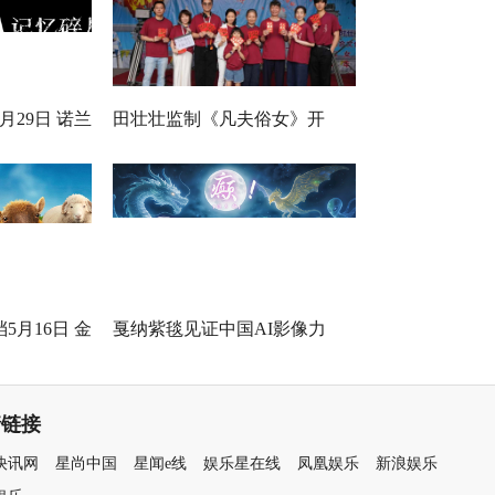
月29日 诺兰
田壮壮监制《凡夫俗女》开
身定制
机，一场回乡路，两代解心结
5月16日 金
戛纳紫毯见证中国AI影像力
打工！
量！导演曹译文《癫！》入围
世界AI电影节“第八艺术奖”
情链接
快讯网
星尚中国
星闻e线
娱乐星在线
凤凰娱乐
新浪娱乐