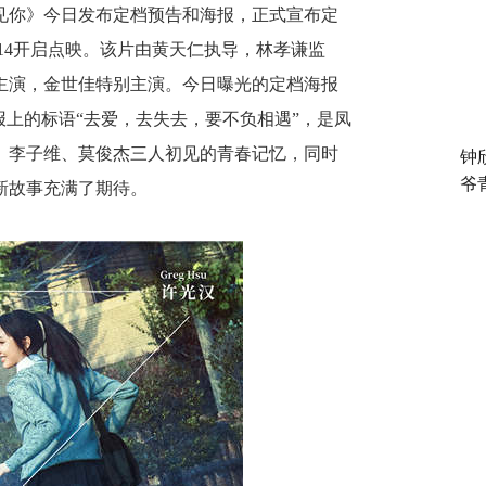
见你
》
今日发布定档预告和海报
，正式宣布定
14
开启点映
。
该片
由黄天仁执导
，
林孝谦监
主演
，
金世佳特别主演
。
今日曝光的定档海报
报上的标语
“去爱，去失去，要不负相遇”
，
是凤
、
李子维
、
莫俊杰三人初见的青春记忆
，
同时
钟
爷
新故事充满了期待
。