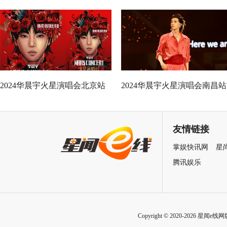
圆满结束 国风四面台将登鸟巢
双场圆满落幕 七夕限定惊喜
新章待启
锁再聚国风盛宴
2024华晨宇火星演唱会北京站
2024华晨宇火星演唱会南昌站
官宣 鸟巢四面台强势回归辟国
双场火热唱响 开启四面台极
风新篇
国风音乐盛宴
友情链接
掌娱快讯网
星
腾讯娱乐
Copyright © 2020-2026 星闻e线网版权