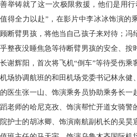
善举铸就了这一次极限救援，他们是用行
值得全力以赴”，在影片中李冰冰饰演的
顾断臂男孩，将他当自己孩子来对待；冯
乎整夜没睡焦急等待断臂男孩的安全、按
长谢辉阳，首次将飞机“倒车”等待受伤乘
机场协调航班的和田机场党委书记林永健
的医生张一山、饰演乘务员协助乘务长一
蹈老师的哈尼克孜、饰演帮忙开道女骑警
院护士的胡冰卿、饰演南航副机长的吴昊
值班主任的马天宇、饰演乌鲁木齐国际机