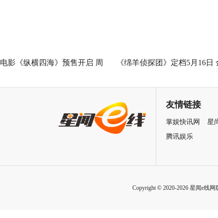
善力量
电影《纵横四海》预售开启 周
《绵羊侦探团》定档5月16日 
润发张国荣钟楚红巅峰演绎极
刚狼携全明星给羊打工！
致情感！
友情链接
掌娱快讯网
星
腾讯娱乐
Copyright © 2020-2026 星闻e线网版权