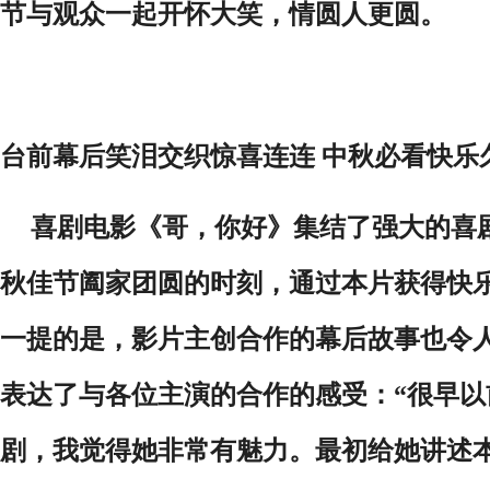
节与观众一起
开怀大笑，情圆人更圆。
台前幕后笑泪交织
惊喜连连
中秋
必看
快乐
喜剧电影
《哥，你好》
集结了强大的喜
秋佳节阖家团圆的时刻
，
通过
本片获得
快
一提的是，影片主创合作的幕后故事也令
表达了与各位主演的合作的感受：
“很早
剧，
我觉得她
非常有魅力。
最初
给她讲述