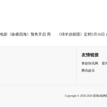
善力量
电影《纵横四海》预售开启 周
《绵羊侦探团》定档5月16日 
润发张国荣钟楚红巅峰演绎极
刚狼携全明星给羊打工！
致情感！
友情链接
掌娱快讯网
星
腾讯娱乐
Copyright © 2020-2026 星闻e线网版权