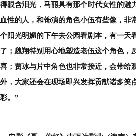
得
眼含
泪光，
马丽具有那个时代女性的魅
血性的人，和
饰演的角色
小伍有些像
，
非
个阳光明媚的下午去公园看
剧本
，有一天
了
；
魏翔特别用心地塑造老伍这个角色，
喜
；
贾冰与
片中角色也
非常
接近
，
会带给
外，大家还会
在现场
即兴发挥
贡献诸多笑
彩
。
”