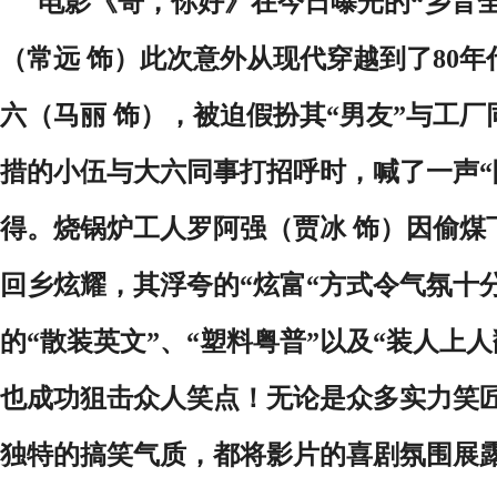
电影《哥，你好》在今日曝光的“乡音
（常远 饰）此次意外
从现代
穿越到了
80
六（马丽 饰），被迫假扮其“男友”与工
措的小伍与大六同事打招呼时，喊了一声“
得。烧锅炉工人罗阿强（贾冰 饰）因偷煤
回乡炫耀，其浮夸的
“炫富“
方式令
气氛十
的
“散装英文”、“塑料粤普”以及“
装人上人
也成功狙击众人笑点！无论是众多实力笑
独特的搞笑气质，都将影片的喜剧氛围展